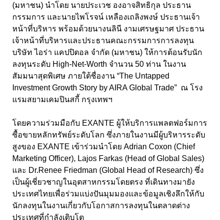
(มหาชน) นำโดย นายประเวช องอาจสิทธิกุล ประธาน
กรรมการ และนายไพโรจน์ เหลืองเถลิงพงษ์ ประธานเจ้า
หน้าที่บริหาร พร้อมด้วยนางนลินี งามเศรษฐมาศ ประธาน
เจ้าหน้าที่บริหารและประธานคณะกรรมการการลงทุน
บริษัท ไอร่า แคปปิตอล จำกัด (มหาชน) ให้การต้อนรับนัก
ลงทุนระดับ
High-Net-Worth จำนวน 50
ท่าน ในงาน
สัมมนาสุดพิเศษ ภายใต้ชื่องาน “
The Untapped
Investment Growth Story by AIRA Global Trade”
ณ โรง
แรมสยามเคมปินสกี้ กรุงเทพฯ
โดยความร่วมมือกับ EXANTE
ผู้ให้บริการแพลตฟอร์มการ
ซื้อขายหลักทรัพย์ระดับโลก ซึ่งภายในงานมีผู้บริหารระดับ
สูงของ
EXANTE
เข้าร่วมนำโดย
Adrian Coxon
(
Chief
Marketing Officer), Lajos Farkas
(
Head of Global Sales)
และ
Dr
.
Renee Friedman
(
Global Head of Research)
ซึ่ง
เป็นผู้เชี่ยวชาญในอุตสาหกรรมโดยตรง ที่เดินทางมายัง
ประเทศไทยเพื่อร่วมแบ่งปันมุมมองและข้อมูลเชิงลึกให้กับ
นักลงทุนในงานเกี่ยวกับโอกาสการลงทุนในตลาดต่าง
ประเทศที่กำลังเติบโต