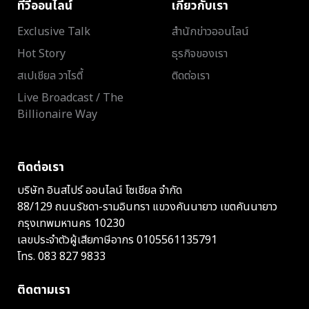
ทีวีออนไลน์
เกี่ยวกับเรา
Exclusive Talk
สำนักข่าวออนไลน์
Hot Story
ธุรกิจของเรา
สเปเชียล วาไรตี้
ติดต่อเรา
Live Broadcast / The
Billionaire Way
ติดต่อเรา
บริษัท อินสไปร์ ออนไลน์ โซเชียล จำกัด
88/129 ถนนรัชดา-รามอินทรา แขวงคันนายาว เขตคันนายาว
กรุงเทพมหานคร 10230
เลขประจำตัวผู้เสียภาษีอากร 0105561135791
โทร.
083 827 9833
ติดตามเรา