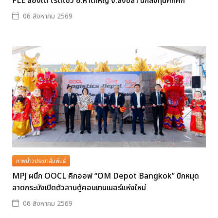
FLE ล่องใต้ โรดโชว์ อ.หาดใหญ่ จ.สงขลา นักลงทุนคึกคัก
06 สิงหาคม 2569
ภาพข่าวประชาสัมพันธ์
MPJ ผนึก OOCL คิกออฟ “OM Depot Bangkok” ปักหมุด
ลาดกระบังเปิดตัวลานตู้คอนเทนเนอร์แห่งใหม่
06 สิงหาคม 2569