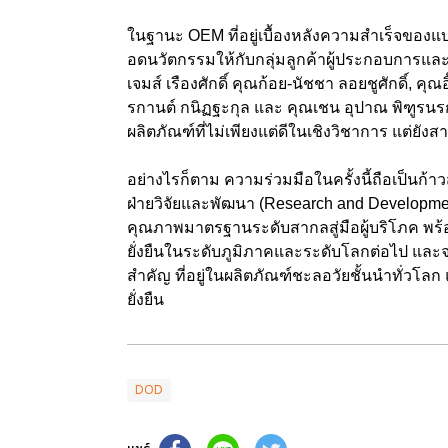
ในฐานะ OEM ที่อยู่เบื้องหลังความสำเร็จของ
อดนวัตกรรมให้กับกลุ่มลูกค้าผู้ประกอบการและ
เจมส์ เรืองศักดิ์ คุณก้อย-นัชชา ลอยชูศักดิ์, คุณ
รกานต์ กนิฏฐะกุล และ คุณเชน อุปาณ พิฑูรนรการ 
ผลิตภัณฑ์ที่ไม่เพียงแต่ดีในเชิงวิชาการ แต่
อย่างไรก็ตาม ความร่วมมือในครั้งนี้ถือเป็
ฝ่ายวิจัยและพัฒนา (Research and Development 
คุณภาพมาตรฐานระดับสากลสู่มือผู้บริโภค พร้
ยั่งยืนในระดับภูมิภาคและระดับโลกต่อไป และจ
สำคัญ ที่อยู่ในผลิตภัณฑ์ชะลอวัยชั้นนำทั่วโ
ยั่งยืน
DOD