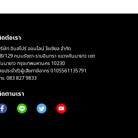
ิดต่อเรา
ริษัท อินสไปร์ ออนไลน์ โซเชียล จำกัด
8/129 ถนนรัชดา-รามอินทรา แขวงคันนายาว เขต
ันนายาว กรุงเทพมหานคร 10230
ลขประจำตัวผู้เสียภาษีอากร 0105561135791
ทร.
083 827 9833
ติดตามเรา