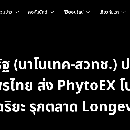
วมข่าว
คอลัมนิสต์
ทีวีออนไลน์
เกี่ยวกับเรา
ฐ (นาโนเทค-สวทช.) 
พรไทย ส่ง PhytoEX โ
ฉริยะ รุกตลาด Long