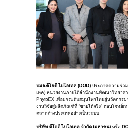
บมจ.ดีโอดี ไบโอเทค (DOD)
ประกาศความร่วมมื
เทค) หน่วยงานภายใต้สำนักงานพัฒนาวิทยาศาส
PhytoEX เพื่อยกระดับสมุนไพรไทยสู่นวัตกรรมระด
งานวิจัยสู่ผลิตภัณฑ์ที่ “ขายได้จริง” ตอบโจทย์
ตลาดต่างประเทศอย่างเป็นระบบ
บริษัท ดีโอดี ไบโอเทค จำกัด (มหาชน)
หรือ
D