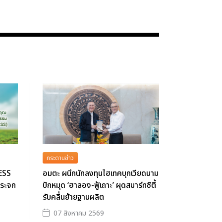
กระดานข่าว
ESS
อมตะ ผนึกนักลงทุนไฮเทคบุกเวียดนาม
กระจก
ปักหมุด ‘ฮาลอง-ฟู้เถาะ’ ผุดสมาร์ทซิตี้
รับคลื่นย้ายฐานผลิต
07 สิงหาคม 2569