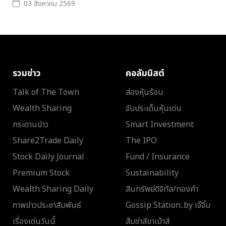
03 สิงหาคม 2569
รวมข่าว
คอลัมนิสต์
Talk of The Town
ส่องหุ้นร้อน
Wealth Sharing
จับประเด็นหุ้นเด่น
กระดานข่าว
Smart Investment
Share2Trade Daily
The IPO
Stock Daily Journal
Fund / Insurance
Premium Stock
Sustainability
Wealth Sharing Daily
สินทรัพย์ดิจิทัล/ทองคำ
ภาพข่าวประชาสัมพันธ์
Gossip Station..by เจ๊จิ๋ม
เรื่องเด่นวันนี้
ส้มซ่าส์ขาเม้าส์