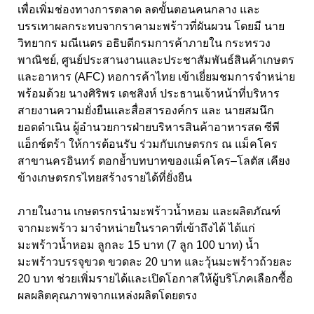
เพื่อเพิ่มช่องทางการตลาด ลดขั้นตอนคนกลาง และ
บรรเทาผลกระทบจากราคามะพร้าวที่ผันผวน โดยมี นาย
วิทยากร มณีเนตร อธิบดีกรมการค้าภายใน กระทรวง
พาณิชย์, ศูนย์ประสานงานและประชาสัมพันธ์สินค้าเกษตร
และอาหาร (AFC) หอการค้าไทย เข้าเยี่ยมชมการจำหน่าย
พร้อมด้วย นางศิริพร เดชสิงห์ ประธานเจ้าหน้าที่บริหาร
สายงานความยั่งยืนและสื่อสารองค์กร และ นายสมนึก
ยอดดำเนิน ผู้อำนวยการฝ่ายบริหารสินค้าอาหารสด ซีพี
แอ็กซ์ตร้า ให้การต้อนรับ ร่วมกับเกษตรกร ณ แม็คโคร
สาขานครอินทร์ ตอกย้ำบทบาทของแม็คโคร–โลตัส เคียง
ข้างเกษตรกรไทยสร้างรายได้ที่ยั่งยืน
ภายในงาน เกษตรกรนำมะพร้าวน้ำหอม และผลิตภัณฑ์
จากมะพร้าว มาจำหน่ายในราคาที่เข้าถึงได้ ได้แก่
มะพร้าวน้ำหอม ลูกละ 15 บาท (7 ลูก 100 บาท) น้ำ
มะพร้าวบรรจุขวด ขวดละ 20 บาท และวุ้นมะพร้าวถ้วยละ
20 บาท ช่วยเพิ่มรายได้และเปิดโอกาสให้ผู้บริโภคเลือกซื้อ
ผลผลิตคุณภาพจากแหล่งผลิตโดยตรง