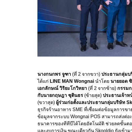
นางกนกพร จูฑา
(ที่ 2
จากขวา)
ประธานกลุ่มบริ
ได้แก่
LINE MAN Wongnai
นำโดย
นายยอด ชิ
เอกลักษณ์ วิริยะโกวิทยา
(ที่
2
จากซ้าย)
กรรมการ
กับ
นายกฤษฎา ชุตินธร
(ซ้ายสุด)
ประธานเจ้าหน้
(ขวาสุด)
ผู้ร่วมก่อตั้งและประธานกลุ่มบริษัท
Sk
ธุรกิจร้านอาหาร
SME
ที่เชื่อมต่อข้อมูลการข
ข้อมูลจากระบบ
Wongnai POS
สามารถส่งต่อเ
ธนาคารของทีทีบีได้โดยอัตโนมัติ ช่วยลดขั้น
และงบการเงิน ขณะเดียวกัน
Skooldio
ยังเข้า