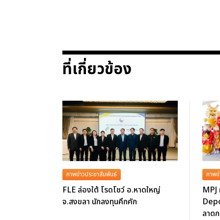
ที่เกี่ยวข้อง
ภาพข่าวประชาสัมพันธ์
ภาพข่
FLE ล่องใต้ โรดโชว์ อ.หาดใหญ่
MPJ 
จ.สงขลา นักลงทุนคึกคัก
Depo
ลาดกร