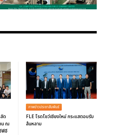
ภาพข่าวประชาสัมพันธ์
ลัด
FLE โรดโชว์เชียงใหม่ กระแสตอบรับ
งาน ณ
ล้นหลาม
ีพีจี