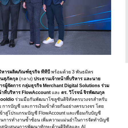
หารผลิตภัณฑ์ธุรกิจ ทีทีบี
พร้อมด้วย 3 พันธมิตร
นสุภัคกุล
(กลาง)
ประธานเจ้าหน้าที่บริหาร และนาย
ผู้จัดการ กลุ่มธุรกิจ
Merchant Digital Solutions
ร่วม
าที่บริหาร
FlowAccount
และ
ดร. วิโรจน์ จิรพัฒนกุล
ooldio
ร่วมมือกันพัฒนาโซลูชันดิจิทัลครบวงจรสำหรับ
าย การบัญชี และการเงินเข้าด้วยกันอย่างครบวงจร โดย
ข้าสู่โปรแกรมบัญชี
FlowAccount
และเชื่อมกับบัญชี
ตอนการทำงานซ้ำซ้อน เพิ่มความแม่นยำในการจัดทำบัญชี
มาสนับสนุนการพัฒนาทักษะด้านดิจิทัลและ
AI