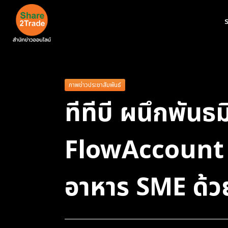
ร
ภาพข่าวประชาสัมพันธ์
ทีทีบี ผนึกพั
FlowAccount –
อาหาร SME ด้วย