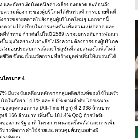
าท และอัตราเติบโตเหนือค่าเฉลี่ยของตลาด สะท้อนถึง
วามต้องการของผู้บริโภคได้ทันท่วงที การขยายพื้นที่
ึงการขยายตลาดไปยังกลุ่มผู้บริโภคใหม่ๆ นอกจากนี้
ร้างความได้เปรียบในการแข่งขัน เพิ่มส่วนแบ่งตลาด และ
ลาดที่ท้าทาย ก้าวต่อไปในปี 2569 เราจะยกระดับการพัฒนา
กขึ้น มุ่งวิเคราะห์เจาะลึกไปถึงความต้องการของผู้บริโภค
ื่อส่งมอบประสบการณ์และโซลูชันที่ตอบสนองไลฟ์สไตล์
ีวิต ซึ่งจะเป็นนวัตกรรมที่สร้างมูลค่าเพิ่มให้แบรนด์ได้
ในไตรมาส
4
7
% มีแรงขับเคลื่อนหลักจากกลุ่มผลิตภัณฑ์ของใช้ในครัว
่เติบโตในอัตรา 14.1% และ 9.6% ตามลำดับ โดยเฉพาะ
ขายสูงสุดตลอดกาล (All-Time High)
ที่
2,938
ล้านบาท
ุทธิ
166
ล้านบาท เพิ่มขึ้น
181.4% QoQ ด้วยปัจจัย
โภคของภาครัฐ อาทิ โครงการคนละครึ่งพลัส และการเพิ่ม
ริหารจัดการค่าใช้จ่ายและควบคุมต้นทุนอย่างมี
ย่างชัดเจน