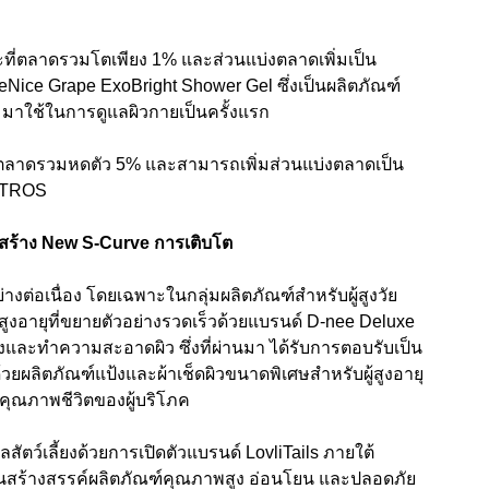
ี่
ตลาดรวมโตเพียง 1% และส่วนแบ่งตลาดเพิ่มเป็น
BeNice Grape ExoBright Shower Gel ซึ่งเป็นผลิตภัณฑ์
มาใช้ในการดูแลผิวกายเป็นครั้งแรก
ตลาดรวมหดตัว 5%
แ
ละสามารถเพิ่มส่วนแบ่งตลาดเป็น
TROS
สร้าง
New S-Curve
การเติบโต
่างต่อเนื่อง โดยเฉพาะในกลุ่มผลิตภัณฑ์สำหรับผู้สูงวัย
สูงอายุที่ขยายตัวอย่างรวดเร็ว
ด้วยแบรนด์ D-nee Deluxe
รุงและทำความสะอาดผิว ซึ่งที่ผ่านมา ได้รับการตอบรับเป็น
้วยผลิตภัณฑ์แป้งและผ้าเช็ดผิวขนาดพิเศษสำหรับผู้สูงอายุ
คุณภาพชีวิตของผู้บริโภค
สัตว์เลี้ยงด้วยการเปิดตัวแบรนด์ LovliTails ภายใต้
่งเน้นสร้างสรรค์ผลิตภัณฑ์คุณภาพสูง อ่อนโยน และปลอดภัย