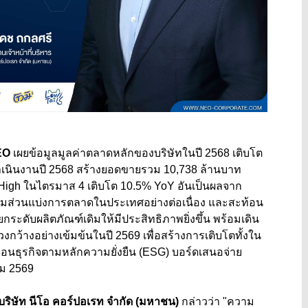
EO
เ
ผยข้อมูลมูลค่าตลาดหลักของบริษัทในปี 2568
เติบโต
เนินงานปี 2568
สร้าง
ยอดขายรวม 10,738 ล้านบาท
High ในไตรมาส 4
เติบโต
10.5% YoY
อันเป็น
ผลจาก
พิ่มส่วนแบ่งการตลาดในประเทศอย่างต่อเนื่อง และสะท้อน
ะดับผลิตภัณฑ์เดิมให้มีประสิทธิภาพยิ่งขึ้น พร้อมเดิน
วงกว้างอย่างเข้มข้นในปี 2569 เพื่อสร้างการเติบโตทั้งใน
่อนธุรกิจตามหลักความยั่งยืน (ESG)
บอร์ดเสนอจ่าย
คม
2569
 บริษัท นีโอ คอร์ปอเรท จำกัด (มหาชน)
กล่าวว่า "ความ