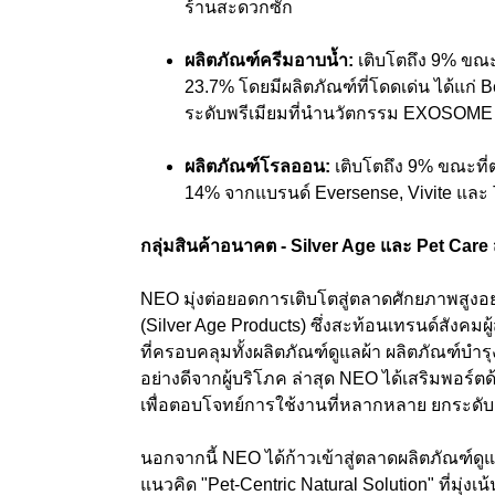
ร้านสะดวกซัก
ผลิตภัณฑ์ครีมอาบน้ำ
:
เติบโตถึง 9%
ขณะท
23.7% โดยมีผลิตภัณฑ์ที่โดดเด่น ได้แก่ 
ระดับพรีเมียมที่นำนวัตกรรม EXOSOME 
ผลิตภัณฑ์โรลออน
:
เติบโตถึง 9%
ขณะที่
14%
จากแบรนด์
Eversense, Vivite
และ
กลุ่มสินค้าอนาคต -
Silver Age
และ
Pet Care
NEO
มุ่งต่อยอดการเติบโตสู่ตลาดศักยภาพสูง
อย
(Silver Age Products)
ซึ่งสะท้อนเทรนด์สังคมผู้
ที่ครอบคลุมทั้งผลิตภัณฑ์ดูแลผ้า ผลิตภัณฑ์บำ
อย่างดีจากผู้บริโภค ล่าสุด NEO
ได้เสริมพอร์ต
ด
เพื่อตอบโจทย์การใช้งานที่หลากหลาย ยกระดับ
นอกจากนี้ NEO ได้ก้าวเข้าสู่ตลาดผลิตภัณฑ์ดูแล
แนวคิด "Pet-Centric Natural Solution" ที่มุ