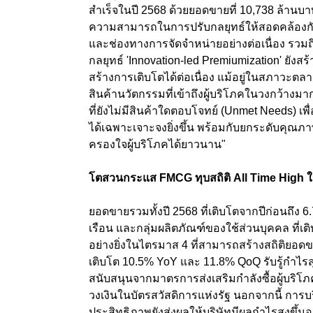
สำเร็จในปี 2568 ด้วยยอดขายที่ 10,738 ล้านบ
ความสามารถในการปรับกลยุทธ์ให้สอดคล้องกับค
และช่องทางการจัดจำหน่ายอย่างต่อเนื่อง รวมถ
กลยุทธ์ 'Innovation-led Premiumization' ยังส
สร้างการเติบโตได้ต่อเนื่อง แม้อยู่ในสภาวะต
สินค้านวัตกรรมที่เข้าถึงผู้บริโภคในวงกว้างมา
ที่ยังไม่มีสินค้าใดตอบโจทย์ (Unmet Needs
)
เพ
ได้เฉพาะเจาะจงยิ่งขึ้น พร้อมกับยกระดับคุณภาพช
ครองใจผู้บริโภคได้ยาวนาน"
โตสวนกระแส
FMCG
ทุบ
สถิติ
All Time High
ยอดขายรวมทั้งปี 2568 ที่เติบโตจากปีก่อนถึง
6.
เรือน และกลุ่มผลิตภัณฑ์ของใช้ส่วนบุคคล ที
อย่างยิ่งในไตรมาส 4 ที่สามารถสร้างสถิติยอด
เติบโต
10.5% YoY
และ
11.8% QoQ
รับรู้กำไรส
สนับสนุนจากมาตรการส่งเสริมกำลังซื้อผู้บริ
วงเงินในบัตรสวัสดิการแห่งรัฐ นอกจากนี้ การบ
ประสิทธิภาพยังส่งผลให้บริษัทมีผลกำไรสูงขึ้นอ