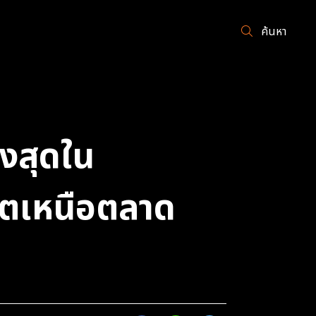
ค้นหา
ูงสุดใน
โตเหนือตลาด