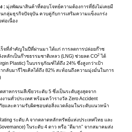
าง
:
มุ่งพัฒนาสินค้าที่ตอบโจทย์ความต้องการที่ยังไม่เคยมี
นกลุ่มธุรกิจปัจจุบัน ควบคู่กับการเสริมความแข็งแกร่ง
ต่อเนื่อง
เร็จที่สำคัญในปีที่ผ่านมา ได้แก่ การลดการปล่อยก๊าซ
2
พลิงหลักเป็นก๊าซธรรมชาติเหลว (LNG) ช่วยลด CO
ได้
gin Plastic) ในบรรจุภัณฑ์ได้ถึง 24% ซึ่งสูงกว่าเป้า
นำกลับมารีไซเคิลได้ถึง 82% สะท้อนถึงความมุ่งมั่นในการ
)
ุตสาหกรรมสีเขียวระดับ 5
ซึ่งเป็น
ระดับสูงสุดจาก
งงานทั่วประเทศ พร้อมคว้ารางวัล Zero Accident
และความรับผิดชอบต่อสิ่งแวดล้อมในระดับแนวหน้า
ating
ระดับ
A
จากตลาดหลักทรัพย์แห่งประเทศไทย และ
 Governance) ในระดับ 4 ดาว หรือ "ดีมาก" จากสมาคมส่ง