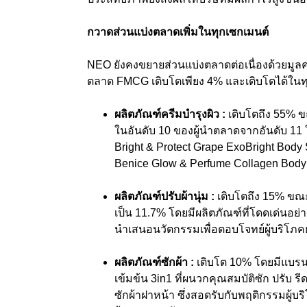
กวาดส่วนแบ่งตลาดเพิ่มในทุกเซกเมนต์
NEO ยังคงขยายส่วนแบ่งตลาดต่อเนื่องด้วยมูล
ตลาด FMCG เติบโตเพียง 4%
และ
เติบโตได้ในท
ผลิตภัณฑ์ครีมบำรุงผิว
:
เติบโตถึง 55% ข
ในอันดับ 10 ของผู้นำตลาดจากอันดับ 11 ใน
Bright & Protect Grape ExoBright Bod
Benice Glow & Perfume Collagen Body 
ผลิตภัณฑ์ปรับผ้านุ่ม
:
เติบโตถึง 15%
ขณะ
เป็น 11.7% โดยมีผลิตภัณฑ์ที่โดดเด่นอย่า
นำเสนอนวัตกรรมเพื่อตอบโจทย์ผู้บริโภคย
ผลิตภัณฑ์ซักผ้า
:
เติบโต 10%
โดยมีแบรน
เข้มข้น
3in1
ที่ผนวกคุณสมบัติซัก ปรับ รี
ซักผ้าฝาหน้า ซึ่งสอดรับกับพฤติกรรมผู้บริ