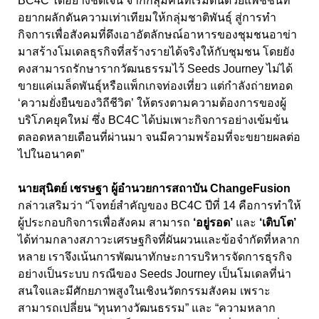
BC4C
ได้อย่างชัดเจน จากกลุ่มคนที่เริ่มต้นด้วยแพชชันที่
อยากผลักดันความเท่าเทียมให้กลุ่มชาติพันธุ์ สู่การทำ
กิจการเพื่อสังคมที่ดึงเอาอัตลักษณ์อาหารของชุมชนอาข่า
มาสร้างโมเดลธุรกิจที่สร้างรายได้จริงให้กับชุมชน โดยยัง
คงสามารถรักษารากวัฒนธรรมไว้
Seeds Journey
ไม่ได้
ขายแค่เมล็ดพันธุ์หรือแพ็กเกจท่องเที่ยว แต่กำลังถ่ายทอด
‘ความยั่งยืนของวิถีชีวิต’ ให้ตรงตามความต้องการของผู้
บริโภคยุคใหม่ ซึ่ง
BC4C
ได้บ่มเพาะกิจการอย่างเข้มข้น
ตลอดหลายเดือนที่ผ่านมา จนมีความพร้อมที่จะขยายผลต่อ
ไปในอนาคต
”
นายสุนิตย์ เชรษฐา ผู้อำนวยการสถาบัน
ChangeFusion
กล่าวเสริมว่า “โจทย์สำคัญของ
BC
4
C
ปีที่
14
คือการทำให้
ผู้ประกอบกิจการเพื่อสังคม สามารถ
‘อยู่รอด’
และ
‘เติบโต’
ได้ท่ามกลางสภาวะเศรษฐกิจที่ผันผวนและข้อจำกัดที่หลาก
หลาย เราจึงเน้นการพัฒนาทักษะการบริหารจัดการธุรกิจ
อย่างเป็นระบบ กรณีของ
Seeds Journey
เป็นโมเดลที่น่า
สนใจและมีศักยภาพสูงในเชิงนวัตกรรมสังคม เพราะ
สามารถเปลี่ยน “ทุนทางวัฒนธรรม” และ “ความหลาก