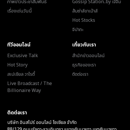
ภาพข่าวประชาสัมพันธ์
Gossip Station..by เจ๊จิ๋ม
เรื่องเด่นวันนี้
ส้มซ่าส์ขาเม้าส์
Hot Stocks
จิปาถะ
ทีวีออนไลน์
เกี่ยวกับเรา
Exclusive Talk
สำนักข่าวออนไลน์
Hot Story
ธุรกิจของเรา
สเปเชียล วาไรตี้
ติดต่อเรา
Live Broadcast / The
Billionaire Way
ติดต่อเรา
บริษัท อินสไปร์ ออนไลน์ โซเชียล จำกัด
88/129 ถนนรัชดา-รามอินทรา แขวงคันนายาว เขตคันนายาว