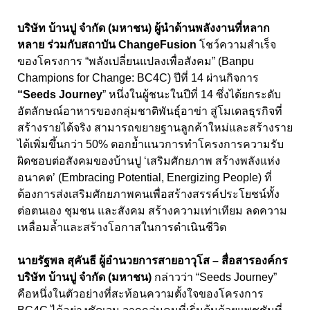
บริษัท บ้านปู จำกัด (มหาชน) ผู้นำด้านพลังงานที่หลาก
หลาย ร่วมกับสถาบัน
ChangeFusion
โชว์ความสำเร็จ
ของโครงการ “พลังเปลี่ยนแปลงเพื่อสังคม” (
Banpu
Champions for Change: BC
4
C)
ปีที่
14
ผ่านกิจการ
“
Seeds Journey
”
หนึ่งในผู้ชนะในปีที่
14
ซึ่งได้ยกระดับ
อัตลักษณ์อาหารของกลุ่มชาติพันธุ์อาข่า สู่โมเดลธุรกิจที่
สร้างรายได้จริง สามารถขยายฐานลูกค้าใหม่และสร้างราย
ได้เพิ่มขึ้นกว่า
50
% ตอกย้ำแนวการทำโครงการความรับ
ผิดชอบต่อสังคมของบ้านปู ‘เสริมศักยภาพ สร้างพลังแห่ง
อนาคต’ (
Embracing Potential, Energizing People)
ที่
ต้องการส่งเสริมศักยภาพคนเพื่อสร้างสรรค์ประโยชน์ทั้ง
ต่อตนเอง ชุมชน และสังคม สร้างความเท่าเทียม ลดความ
เหลื่อมล้ำและสร้างโอกาสในการดำเนินชีวิต
นายรัฐพล สุคันธี ผู้อำนวยการสายอาวุโส – สื่อสารองค์กร
บริษัท บ้านปู จำกัด (มหาชน)
กล่าวว่า “Seeds Journey”
คือหนึ่งในตัวอย่างที่สะท้อนความตั้งใจของโครงการ