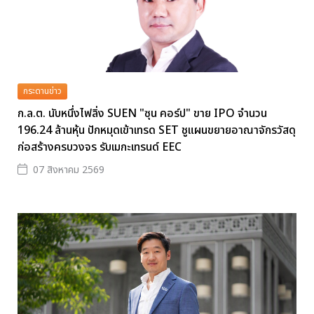
กระดานข่าว
ก.ล.ต. นับหนึ่งไฟลิ่ง SUEN "ซุน คอร์ป" ขาย IPO จำนวน
196.24 ล้านหุ้น ปักหมุดเข้าเทรด SET ชูแผนขยายอาณาจักรวัสดุ
ก่อสร้างครบวงจร รับเมกะเทรนด์ EEC
07 สิงหาคม 2569