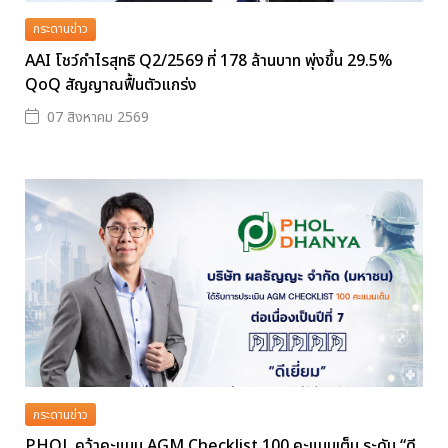
กระดานข่าว
AAI โชว์กำไรสุทธิ Q2/2569 ที่ 178 ล้านบาท พุ่งขึ้น 29.5%
QoQ สัญญาณฟื้นตัวแกร่ง
07 สิงหาคม 2569
กระดานข่าว
PHOL คว้าคะแนน AGM Checklist 100 คะแนนเต็ม ระดับ “ดี