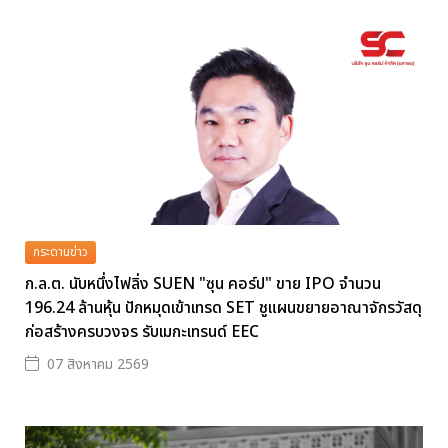
กระดานข่าว
ก.ล.ต. นับหนึ่งไฟลิ่ง SUEN "ซุน คอร์ป" ขาย IPO จำนวน
196.24 ล้านหุ้น ปักหมุดเข้าเทรด SET ชูแผนขยายอาณาจักรวัสดุ
ก่อสร้างครบวงจร รับเมกะเทรนด์ EEC
07 สิงหาคม 2569