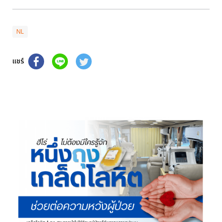
NL
แชร์