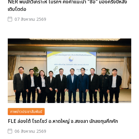
NER พบนักวิเคราะห์ โบรกฯ คงคำแนะนำ "ซื้อ" มองครึ่งปีหลัง
เติบโตต่อ
07 สิงหาคม 2569
ภาพข่าวประชาสัมพันธ์
FLE ล่องใต้ โรดโชว์ อ.หาดใหญ่ จ.สงขลา นักลงทุนคึกคัก
06 สิงหาคม 2569