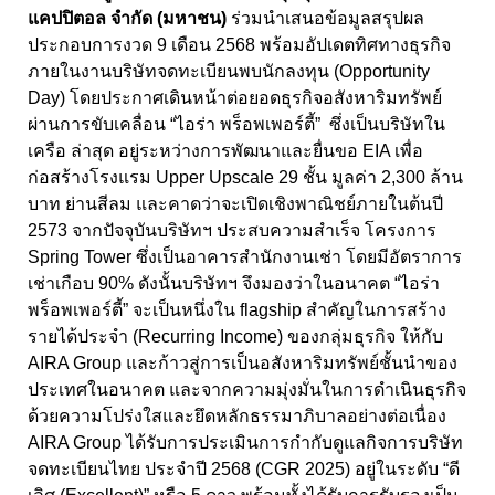
แคปปิตอล จำกัด (มหาชน)
ร่วมนำเสนอข้อมูลสรุปผล
ประกอบการงวด 9
เดือน
2568
พร้อมอัปเดตทิศทางธุรกิจ
ภายในงานบริษัทจดทะเบียนพบนักลงทุน (
Opportunity
Day
) โดยประกาศเดินหน้าต่อยอดธุรกิจอสังหาริมทรัพย์
ผ่านการขับเคลื่อน “ไอร่า พร็อพเพอร์ตี้” ซึ่งเป็นบริษัทใน
เครือ ล่าสุด อยู่ระหว่างการพัฒนาและยื่นขอ
EIA
เพื่อ
ก่อสร้างโรงแรม
Upper Upscale 29
ชั้น มูลค่า
2,300
ล้าน
บาท ย่านสีลม และคาดว่าจะเปิดเชิงพาณิชย์ภายในต้นปี
2573
จากปัจจุบันบริษัทฯ ประสบความสำเร็จ โครงการ
Spring Tower
ซึ่งเป็นอาคารสำนักงานเช่า โดยมีอัตราการ
เช่าเกือบ
90%
ดังนั้นบริษัทฯ จึงมองว่าในอนาคต “ไอร่า
พร็อพเพอร์ตี้” จะเป็นหนึ่งใน
flagship
สำคัญในการสร้าง
รายได้ประจำ (
Recurring Income)
ของกลุ่มธุรกิจ ให้กับ
AIRA Group
และก้าวสู่การเป็นอสังหาริมทรัพย์ชั้นนำของ
ประเทศในอนาคต
และจากความมุ่งมั่นในการดำเนินธุรกิจ
ด้วยความโปร่งใสและยึดหลักธรรมาภิบาลอย่างต่อเนื่อง
AIRA Group
ได้รับการประเมินการกำกับดูแลกิจการบริษัท
จดทะเบียนไทย ประจำปี
2568
(
CGR
2025) อยู่ในระดับ “ดี