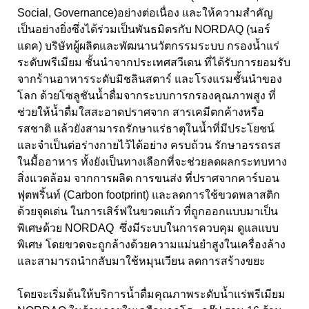
Social, Governance)
อย่างต่อเนื่อง และให้ความสำคัญ
เป็นอย่างยิ่ง
ซึ่งได้ร่วมเป็นพันธมิตรกับ NORDAQ (นอร์
แดค) บริษัทผู้ผลิตและพัฒนานวัตกรรมระบบ กรองน้ำแร่
ระดับพรีเมียม ชั้นนำจากประเทศสวีเดน ที่ได้รับการยอมรับ
จากร้านอาหารระดับมิชลินสตาร์ และโรงแรมชั้นนำของ
โลก ด้วยโซลูชันน้ำดื่มจากระบบการกรองคุณภาพสูง ที่
ช่วยให้น้ำดื่มใสสะอาดปราศจาก สารเคมีตกค้างหรือ
รสชาติ แล้วยังสามารถรักษาแร่ธาตุในน้ำที่มีประโยชน์
และจำเป็นต่อร่างกายไว้ได้อย่าง ครบถ้วน รักษาอรรถรส
ในมื้ออาหาร ทั้งยังเป็นทางเลือกที่จะช่วยลดผลกระทบทาง
สิ่งแวดล้อม จากการผลิต การขนส่ง ที่ปราศจากคาร์บอน
ฟุตพริ้นท์ (Carbon footprint) และลดการใช้ขวดพลาสติก
ด้วยจุดเด่น ในการเสิร์ฟในขวดแก้ว ที่ถูกออกแบบมาเป็น
พิเศษด้วย NORDAQ ซึ่งมีระบบในการควบคุม ดูแลแบบ
พิเศษ โดยขวดจะถูกล้างด้วยความแม่นยำสูงในเครื่องล้าง
และสามารถนำกลับมาใช้หมุนเวียน ลดการสร้างขยะ
โดยจะเริ่มต้นให้บริการน้ำดื่มคุณภาพระดับน้ำแร่พรีเมียม