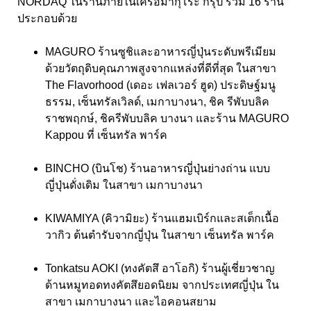
NORDAQ ในร้านภายในเครือมากุโระ กรุ๊ป รวม 16 ร้าน
ประกอบด้วย
MAGURO ร้านซูชิและอาหารญี่ปุ่นระดับพรีเมียม
ด้วยวัตถุดิบคุณภาพสูงจากแหล่งที่ดีที่สุด ในสาขา
The Flavorhood (เดอะ เฟลเวอร์ ฮูด) ประดิษฐ์มนู
ธรรม, เซ็นทรัลเวิลด์, เมกาบางนา, ชิค รีพับบลิค
ราชพฤกษ์, ชิครีพับบลิค บางนา และร้าน MAGURO
Kappou ที่ เซ็นทรัล พาร์ค
BINCHO (บินโช) ร้านอาหารญี่ปุ่นย่างถ่าน แบบ
ญี่ปุ่นดั่งเดิม ในสาขา เมกาบางนา
KIWAMIYA (คิวามิยะ) ร้านแฮมเบิร์กและสเต็กเนื้อ
วากิว ต้นตำรับจากญี่ปุ่น ในสาขา เซ็นทรัล พาร์ค
Tonkatsu AOKI (ทงคัตสึ อาโอกิ) ร้านผู้เชี่ยวชาญ
ด้านหมูทอดทงคัตสึยอดนิยม จากประเทศญี่ปุ่น ใน
สาขา เมกาบางนา และไอคอนสยาม