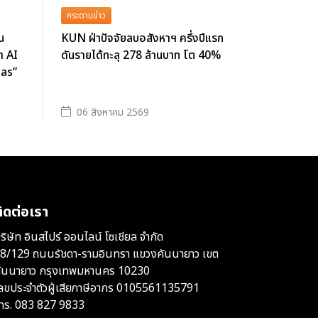
กระดานข่าว
น
KUN ฝ่าปัจจัยลบอสังหาฯ ครึ่งปีแรก
า AI
ดันรายได้ทะลุ 278 ล้านบาท โต 40%
las”
06 สิงหาคม 2569
ิดต่อเรา
ริษัท อินสไปร์ ออนไลน์ โซเชียล จำกัด
8/129 ถนนรัชดา-รามอินทรา แขวงคันนายาว เขต
ันนายาว กรุงเทพมหานคร 10230
ลขประจำตัวผู้เสียภาษีอากร 0105561135791
ทร.
083 827 9833