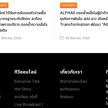
นข่าว
กระดานข่าว
็กซ์ ได้รับการรับรองหัวจ่ายเชื้อ
ALPHAX ตอกย้ำหนึ่งในผู้นำด้า
งมาตรฐานระดับสีทอง สะท้อน
ธุรกิจการเงินใน สปป.ลาว เดินหน้
าพการบริการ ตอกย้ำความมั่นใจ
Transformation พัฒนา “At
รเติม
 สิงหาคม 2569
06 สิงหาคม 2569
ทีวีออนไลน์
เกี่ยวกับเรา
ต
บ
Exclusive Talk
สำนักข่าวออนไลน์
8
Hot Story
ธุรกิจของเรา
ค
t
สเปเชียล วาไรตี้
ติดต่อเรา
เ
โ
Live Broadcast /