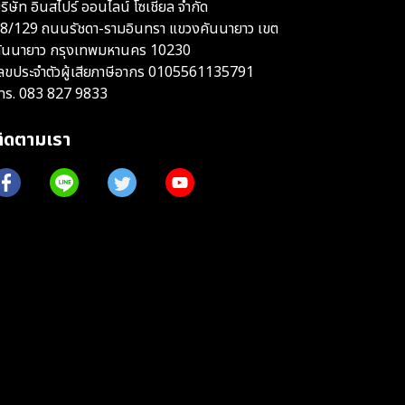
ริษัท อินสไปร์ ออนไลน์ โซเชียล จำกัด
8/129 ถนนรัชดา-รามอินทรา แขวงคันนายาว เขต
ันนายาว กรุงเทพมหานคร 10230
ลขประจำตัวผู้เสียภาษีอากร 0105561135791
ทร.
083 827 9833
ติดตามเรา