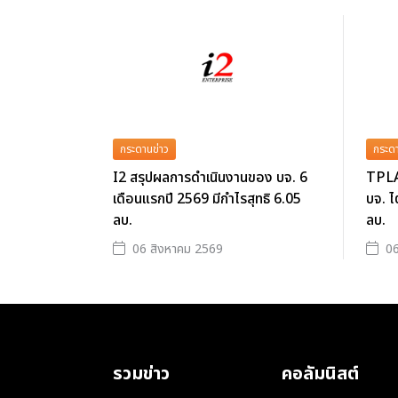
กระดานข่าว
กระดา
I2 สรุปผลการดำเนินงานของ บจ. 6
TPLA
เดือนแรกปี 2569 มีกำไรสุทธิ 6.05
บจ. ไ
ลบ.
ลบ.
06 สิงหาคม 2569
06
รวมข่าว
คอลัมนิสต์