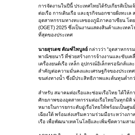
การจัดงานในปีนี้ ประเทศไทยได้รับเกียรติเป
ต่อเรือ การเดินเรือ และธุรกิจนอกชายฝั่งท
อุตสาหกรรมทางทะเลของภูมิภาคอาเซียน โ
(OGET) 2025
ซึ่งเป็นงานแสดงสินค้าและเทคโ
ที่สุดของประเทศ
นายสุรเดช ตัณฑ์ไพบูลย์
กล่าวว่า “อุตสาหกรรม
พาณิชยนาวี ที่ช่วยสร้างการจ้างงานและขับเคลื
เครื่องยนต์เรือ เหล็ก อุปกรณ์อิเล็กทรอนิกส์แ
สำคัญต่อความมั่นคงและเศรษฐกิจของประเทศ 
ขนส่งทางน้ำ ซึ่งมีประสิทธิภาพและต้นทุนต่ำกว
สำหรับ สมาคมต่อเรือและซ่อมเรือไทย ได้ให้กา
ศักยภาพของอุตสาหกรรมต่อเรือไทยในทุกมิติ ทั
หมายในการยกระดับอู่เรือไทยให้พร้อมเป็นศูน
เฉียงใต้ พร้อมส่งเสริมความร่วมมือระหว่างภ
เรือ เพื่อพัฒนาเทคโนโลยีและเพิ่มขีดความสา