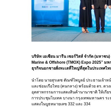
บริษัท เอเชียน มารีน เซอร์วิสส์ จำกัด (มหาชน)
Marine & Offshore (TMOX) Expo 2025”
มหก
ธุรกิจนอกชายฝั่งทะเลที่ใหญ่ที่สุดในประเทศไทย ซึ
นำโดย
นายสุรเดช ตัณฑ์ไพบูลย์ ประธานเจ้าหน้
และซ่อมเรือไทย
(
คนกลาง) พร้อมด้วย ดร. ดวงเ
อุตสาหกรรมการแสดงสินค้านานาชาติ ให้เกียร
การประชุมไบเทค บางนา กรุงเทพมหานคร ระหว
แสดงในบูธหมายเลข
332
และ
334