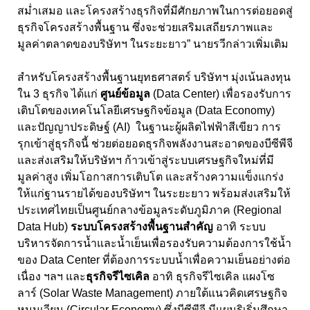
สม่ำเสมอ และโครงสร้างธุรกิจที่มีศักยภาพในการต่อยอดสู่
ธุรกิจโครงสร้างพื้นฐาน ซึ่งจะช่วยเสริมเสถียรภาพและ
มูลค่าตลาดของบริษัทฯ ในระยะยาว” นายรวีกล่าวเพิ่มเติม
สำหรับโครงสร้างพื้นฐานยุทธศาสตร์ บริษัทฯ มุ่งเน้นลงทุน
ใน 3
ธุรกิจ ได้แก่
ศูนย์ข้อมูล
(
Data Center)
เพื่อรองรับการ
เติบโตของเทคโนโลยีเศรษฐกิจข้อมูล (
Data Economy)
และปัญญาประดิษฐ์ (
AI)
ในฐานะผู้ผลิตไฟฟ้าสีเขียว การ
รุกเข้าสู่ธุรกิจนี้ ช่วยต่อยอดธุรกิจพลังงานสะอาดของบีซีพีจี
และส่งเสริมให้บริษัทฯ ก้าวเข้าสู่ระบบเศรษฐกิจใหม่ที่มี
มูลค่าสูง เพิ่มโอกาสการเติบโต และสร้างความแข็งแกร่ง
ให้แก่ฐานรายได้ของบริษัทฯ ในระยะยาว พร้อมส่งเสริมให้
ประเทศไทยเป็นศูนย์กลางข้อมูลระดับภูมิภาค (
Regional
Data Hub)
ระบบโครงสร้างพื้นฐานสำคัญ
อาทิ ระบบ
บริหารจัดการน้ำและน้ำเย็น
เพื่อรองรับความต้องการใช้น้ำ
ของ
Data Center
ที่ต้องการระบบน้ำเพื่อความเย็นอย่างต่อ
เนื่อง ฯลฯ และ
ธุรกิจรีไซเคิล
อาทิ ธุรกิจรีไซเคิล แผงโซ
ลาร์ (
Solar Waste Management)
ภายใต้แนวคิดเศรษฐกิจ
หมุนเวียน (
Circular Economy)
ซึ่งบีซีพีจี
มีแผนริเริ่มศึกษา