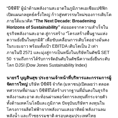
“บีซีพีจี” ผู้นำด้านพลังงานสะอาดในภูมิภาคเอเชียแปซิฟิก
เปิดแผนกลยุทธ์ครั้งใหญ่ ก้าวสู่ทศวรรษใหม่ของการเติบโต
ภายใต้แนวคิด
“
The Next Decade: Broadening
Horizons of Sustainability”
ต่อยอดจากความสำเร็จใน
ธุรกิจพลังงานสะอาด สู่การสร้าง “โครงสร้างพื้นฐานแห่ง
ความยั่งยืนในทุกมิติ” เพื่อขับเคลื่อนการเติบโตอย่างมั่นคง
ในระยะยาว พร้อมตั้งเป้า
EBITDA
เติบโตเป็น
2
เท่า
ภายในปี
2571
และมุ่งสู่การเป็นหนึ่งในบริษัทในดัชนี
SET
50
รวมถึงการได้รับการจัดอันดับในดัชนีความยั่งยืนระดับ
โลก
DJSI (Dow Jones Sustainability Index)
นายรวี บุญสินสุข ประธานเจ้าหน้าที่บริหารและกรรมการผู้
จัดการใหญ่
บริษัท บีซีพีจี จำกัด (มหาชน)
เปิดเผยว่า ตลอด
ทศวรรษที่ผ่านมา บีซีพีจีได้สร้างรากฐานที่มั่นคงในธุรกิจ
พลังงานสะอาด สะท้อนผ่านพอร์ตการลงทุนที่กระจายตัว
ทั้งด้านเทคโนโลยีและภูมิภาค ปัจจุบันบริษัทฯ ลงทุนใน
โครงการผลิตไฟฟ้าจากพลังงานแสงอาทิตย์ พลังงานลม
พลังน้ำ และก๊าซธรรมชาติ ครอบคลุมประเทศไทย