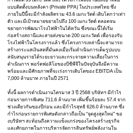
แบบติดตั้งบนหลังคา (
Private PPA)
ในประเทศไทย ซึ่ง
ภายในปีนี้จะมีกำลังผลิตรวม
43.6
เมกะวัตต์ เติบโตกว่าเท่า
ตัว และมีเป้าหมายขยายไปถึง
100
เมกะวัตต์ ตลอดจน
ขยายการพัฒนาโรงไฟฟ้าในไต้หวัน ซึ่งขณะนี้ได้เริ่ม
ก่อสร้างสถานีและสายส่งขนาด
200
เมกะวัตต์ เพื่อรองรับ
โรงไฟฟ้าในโครงการแล้ว ซึ่งโครงการเหล่านี้จะสามารถ
สร้างกระแสเงินสดที่มั่นคงเมื่อเริ่มดำเนินการเต็มรูปแบบ
สนับสนุนรายได้ระยะยาวและกระจายความเสี่ยงในการ
ดำเนินการ
พอร์ตฟอลิโอของบีซีพีจีในปัจจุบันจึงมีความ
พร้อมและมีศักยภาพที่จะเร่งการเติบโตของ EBITDA
เป็น
7,000
ล้านบาท ภายในปี
2571
ทั้งนี้ ผลการดำเนินงานไตรมาส 3
ปี
2568
บริษัทฯ มีกำไร
ก่อนรายการพิเศษ
711.6
ล้านบาท เพิ่มขึ้นร้อยละ
57.4
จาก
ช่วงเดียวกันของปีก่อน และมีกำไรสุทธิ
626.0
ล้านบาท ซึ่ง
กำไรก่อนรายการพิเศษดังกล่าวถือเป็น “จุดสูงสุดใหม่” ขอ
งบริษัทฯ สะท้อนถึงความแข็งแกร่งของโครงสร้างธุรกิจ
และศักยภาพในการบริหารจัดการสินทรัพย์พลังงานใน