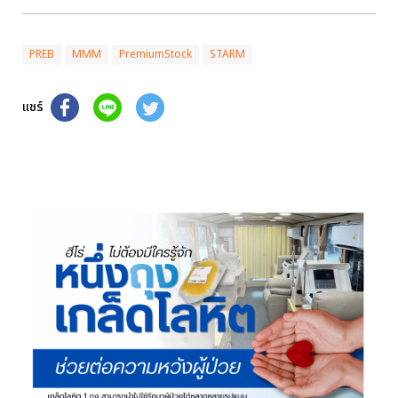
PREB
MMM
PremiumStock
STARM
แชร์