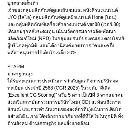
บุกตลาดเต็มตัว
เจ้าของกลุ่มผลิตภัณฑ์ดูแลเส้นผมและหนังศีรษะแบรนด์
LYO (ไลโอ) กลุ่มผลิตภัณฑ์ดูแลผิวแบรนด์ Hone (โฮน)
และกลุ่มผลิตภัณฑ์เครื่องสำอางแบรนด์ ver.88 (เวอร์.88)
เดินเกมรุกหลังระดมทุน เน้นนวัตกรรมการผลิต-พัฒนา
ผลิตภัณฑ์ใหม่ (NPD) ในกลุ่มแบรนด์ของตนเอง ตอบโจทย์
ผู้บริโภคทุกมิติ แถมได้อานิสงค์มาตรการ "คนละครึ่ง
พลัส" หนุนรายได้เติบโตเฉลี่ย 30%
STARM
มาตรฐานสูง
ได้รับคะแนนการประเมินการกำกับดูแลกิจการบริษัทจด
ทะเบียน ประจำปี 2568 (CGR 2025) ในระดับ “ดีเลิศ
(Excellent CG Scoring)” หรือ 5 ดาว เป็นปีที่ 3 จากสมาคม
ส่งเสริมสถาบันกรรมการบริษัทไทย (IOD) สะท้อนถึงภาพ
ลักษณ์ และการดำเนินงานขององค์กรที่มุ่งเน้นการเติบโต
อย่างยั่งยืน ภายใต้หลักธรรมาภิบาลที่ดีที่ใส่ใจในทุกมิติ ทั้ง
ด้านสังคม ด้านเศรษฐกิจ และสิ่งแวดล้อม