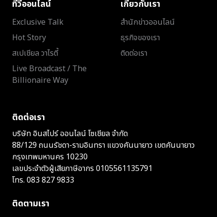
ทีวีออนไลน์
เกี่ยวกับเรา
Exclusive Talk
สำนักข่าวออนไลน์
Hot Story
ธุรกิจของเรา
สเปเชียล วาไรตี้
ติดต่อเรา
Live Broadcast / The
Billionaire Way
ติดต่อเรา
บริษัท อินสไปร์ ออนไลน์ โซเชียล จำกัด
88/129 ถนนรัชดา-รามอินทรา แขวงคันนายาว เขตคันนายาว
กรุงเทพมหานคร 10230
เลขประจำตัวผู้เสียภาษีอากร 0105561135791
โทร.
083 827 9833
ติดตามเรา