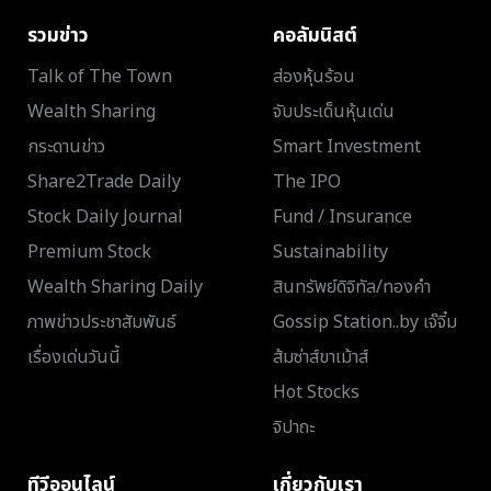
รวมข่าว
คอลัมนิสต์
Talk of The Town
ส่องหุ้นร้อน
Wealth Sharing
จับประเด็นหุ้นเด่น
กระดานข่าว
Smart Investment
Share2Trade Daily
The IPO
Stock Daily Journal
Fund / Insurance
Premium Stock
Sustainability
Wealth Sharing Daily
สินทรัพย์ดิจิทัล/ทองคำ
ภาพข่าวประชาสัมพันธ์
Gossip Station..by เจ๊จิ๋ม
เรื่องเด่นวันนี้
ส้มซ่าส์ขาเม้าส์
Hot Stocks
จิปาถะ
ทีวีออนไลน์
เกี่ยวกับเรา