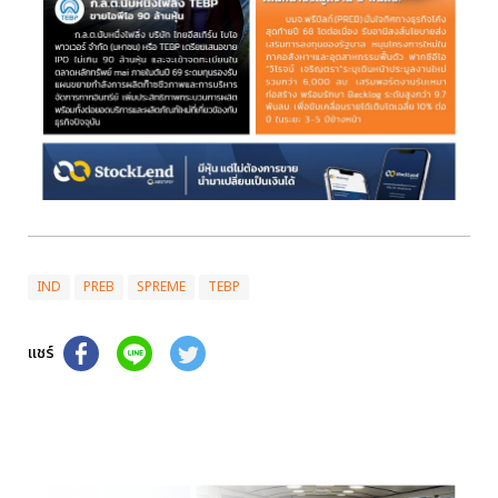
IND
PREB
SPREME
TEBP
แชร์