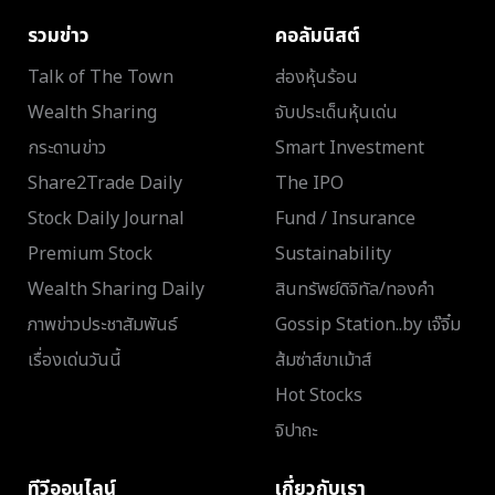
รวมข่าว
คอลัมนิสต์
Talk of The Town
ส่องหุ้นร้อน
Wealth Sharing
จับประเด็นหุ้นเด่น
กระดานข่าว
Smart Investment
Share2Trade Daily
The IPO
Stock Daily Journal
Fund / Insurance
Premium Stock
Sustainability
Wealth Sharing Daily
สินทรัพย์ดิจิทัล/ทองคำ
ภาพข่าวประชาสัมพันธ์
Gossip Station..by เจ๊จิ๋ม
เรื่องเด่นวันนี้
ส้มซ่าส์ขาเม้าส์
Hot Stocks
จิปาถะ
ทีวีออนไลน์
เกี่ยวกับเรา