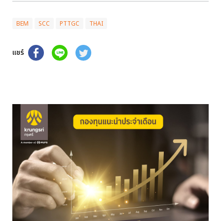
BEM
SCC
PTTGC
THAI
แชร์