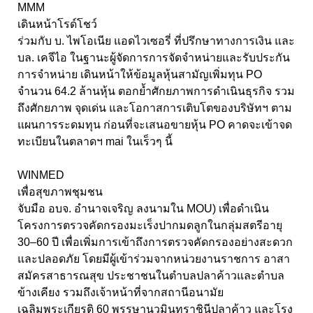
MMM
เดินหน้าโรด์โชว์
ร่วมกับ บ. ไพโอเนีย แอดไวเซอรี่ ที่ปรึกษาทางการเงิน และ
บล. เคจีไอ ในฐานะผู้จัดการการจัดจำหน่ายและรับประกัน
การจำหน่าย เดินหน้าให้ข้อมูลหุ้นสามัญเพิ่มทุน PO
จำนวน 64.2 ล้านหุ้น ตอกย้ำศักยภาพการดำเนินธุรกิจ รวม
ถึงศักยภาพ จุดเด่น และโอกาสการเติบโตของบริษัทฯ ตาม
แผนการระดมทุน ก่อนที่จะเสนอขายหุ้น PO คาดจะเข้าจด
ทะเบียนในตลาดฯ mai ในเร็วๆ นี้
WINMED
เพื่อสุขภาพชุมชน
จับมือ อบจ. อำนาจเจริญ ลงนามใน MOU) เพื่อดำเนิน
โครงการตรวจคัดกรองมะเร็งปากมดลูกในกลุ่มสตรีอายุ
30–60 ปี เพื่อเพิ่มการเข้าถึงการตรวจคัดกรองอย่างสะดวก
และปลอดภัย โดยมีผู้เข้าร่วมจากหน่วยงานราชการ อาสา
สมัครสาธารณสุข ประชาชนในตำบลปลาค้าวและตำบล
ข้างเคียง รวมถึงเจ้าหน้าที่จากสถานีอนามัย
เฉลิมพระเกียรติ 60 พรรษานวมินทราชินีปลาค้าว และโรง