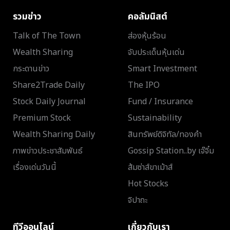
รวมข่าว
คอลัมนิสต์
Talk of The Town
ส่องหุ้นร้อน
Wealth Sharing
จับประเด็นหุ้นเด่น
กระดานข่าว
Smart Investment
Share2Trade Daily
The IPO
Stock Daily Journal
Fund / Insurance
Premium Stock
Sustainability
Wealth Sharing Daily
สินทรัพย์ดิจิทัล/ทองคำ
ภาพข่าวประชาสัมพันธ์
Gossip Station..by เจ๊จิ๋ม
เรื่องเด่นวันนี้
ส้มซ่าส์ขาเม้าส์
Hot Stocks
จิปาถะ
ทีวีออนไลน์
เกี่ยวกับเรา