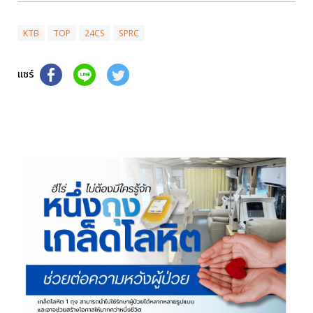
KTB
TOP
24CS
SPRC
แชร์