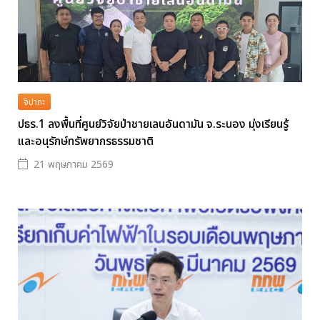
จิปาถะ
ปธร.1 ลงพื้นที่ศูนย์วิจัยป่าชายเลนอันดามัน จ.ระนอง มุ่งเรียนรู้
และอนุรักษ์ทรัพยากรธรรมชาติ
21 พฤษภาคม 2569