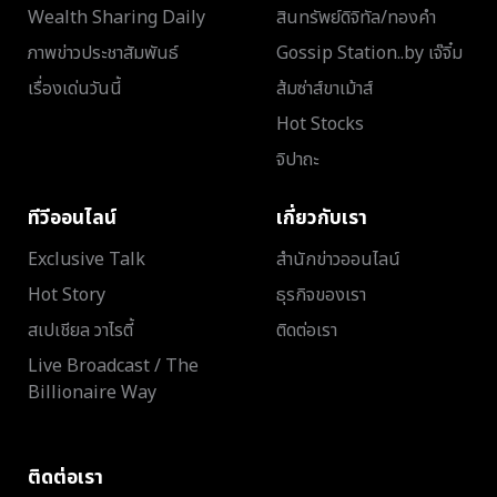
Wealth Sharing Daily
สินทรัพย์ดิจิทัล/ทองคำ
ภาพข่าวประชาสัมพันธ์
Gossip Station..by เจ๊จิ๋ม
เรื่องเด่นวันนี้
ส้มซ่าส์ขาเม้าส์
Hot Stocks
จิปาถะ
ทีวีออนไลน์
เกี่ยวกับเรา
Exclusive Talk
สำนักข่าวออนไลน์
Hot Story
ธุรกิจของเรา
สเปเชียล วาไรตี้
ติดต่อเรา
Live Broadcast / The
Billionaire Way
ติดต่อเรา