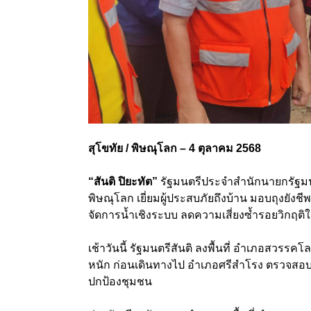
สุโขทัย / พิษณุโลก – 4 ตุลาคม 2568
“สันติ ปิยะทัต”
รัฐมนตรีประจำสำนักนายกรัฐมนตร
พิษณุโลก เยี่ยมผู้ประสบภัยถึงบ้าน มอบถุงยังช
จัดการน้ำเชิงระบบ ลดความเสี่ยงซ้ำรอยวิกฤต
เช้าวันนี้ รัฐมนตรีสันติ ลงพื้นที่ อำเภอสวรร
หนัก ก่อนเดินทางไป อำเภอศรีสำโรง ตรวจสอบพนั
ปกป้องชุมชน