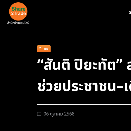
ร
จิปาถะ
“สันติ ปิยะทัต” 
ช่วยประชาชน–เด
06 ตุลาคม 2568