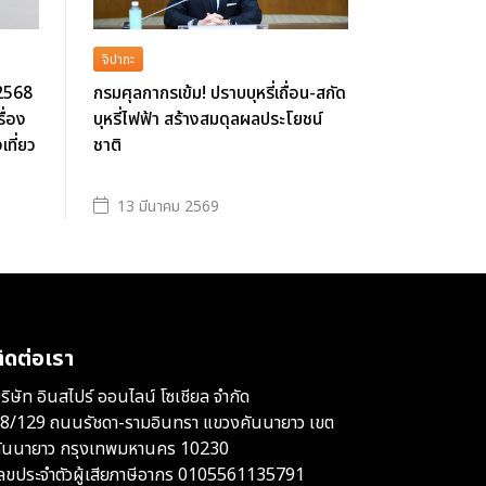
จิปาถะ
 2568
กรมศุลกากรเข้ม! ปราบบุหรี่เถื่อน-สกัด
ื่อง
บุหรี่ไฟฟ้า สร้างสมดุลผลประโยชน์
ที่ยว
ชาติ
13 มีนาคม 2569
ิดต่อเรา
ริษัท อินสไปร์ ออนไลน์ โซเชียล จำกัด
8/129 ถนนรัชดา-รามอินทรา แขวงคันนายาว เขต
ันนายาว กรุงเทพมหานคร 10230
ลขประจำตัวผู้เสียภาษีอากร 0105561135791