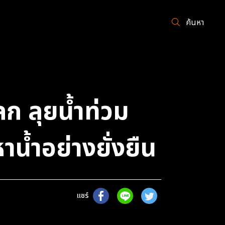
ค้นหา
โลก ลุยน้ำท่วม
น้ำอย่างยั่งยืน
แชร์