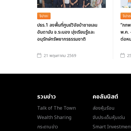
จิปาถะ
จิปาถ
ปธร.1 ลงพื้นที่ศูนย์วิจัยป่าชายเลน
“กกพ.
อันดามัน จ.ระนอง มุ่งเรียนรู้และ
พ.ค. 
อนุรักษ์ทรัพยากรธรรมชาติ
ต่อหน
21 พฤษภาคม 2569
25
รวมข่าว
คอลัมนิสต์
Talk of The Town
ส่องหุ้นร้อน
Wealth Sharing
จับประเด็นหุ้นเด่น
กระดานข่าว
Smart Investmen