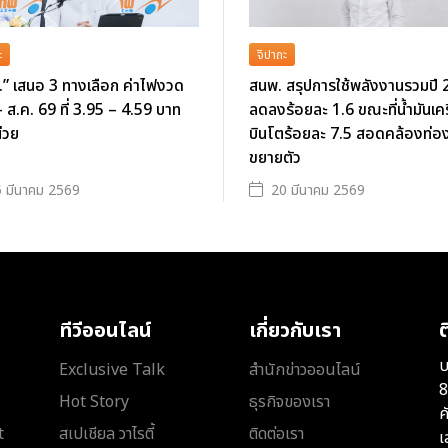
ะ
จิปาถะ
” เสนอ 3 ทางเลือก ค่าไฟงวด
สนพ. สรุปการใช้พลังงานรวมปี
- ส.ค. 69 ที่ 3.95 – 4.59 บาท
ลดลงร้อยละ 1.6 ขณะที่น้ำมันเคร
่วย
บินโตร้อยละ 7.5 สอดคล้องท่องเ
ขยายตัว
 มีนาคม 2569
20 มีนาคม 2569
ทีวีออนไลน์
เกี่ยวกับเรา
ต
บ
Exclusive Talk
สำนักข่าวออนไลน์
8
Hot Story
ธุรกิจของเรา
ค
t
สเปเชียล วาไรตี้
ติดต่อเรา
เ