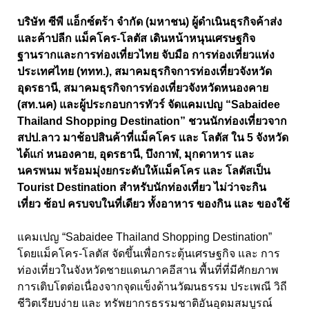
บริษัท ซีพี แอ็กซ์ตร้า จำกัด (มหาชน) ผู้ดำเนินธุรกิจค้าส่ง
และค้าปลีก แม็คโคร-โลตัส เดินหน้าหนุนเศรษฐกิจ
ฐานรากและการท่องเที่ยวไทย จับมือ การท่องเที่ยวแห่ง
ประเทศไทย (ททท.), สมาคมธุรกิจการท่องเที่ยวจังหวัด
อุดรธานี, สมาคมธุรกิจการท่องเที่ยวจังหวัดหนองคาย
(สท.นค) และผู้ประกอบการทัวร์ จัดแคมเปญ “Sabaidee
Thailand Shopping Destination” ชวนนักท่องเที่ยวจาก
สปป.ลาว มาช้อปสินค้าที่แม็คโคร และ โลตัส ใน 5 จังหวัด
ได้แก่ หนองคาย, อุดรธานี, บึงกาฬ, มุกดาหาร และ
นครพนม พร้อมมุ่งยกระดับให้แม็คโคร และ โลตัสเป็น
Tourist Destination สำหรับนักท่องเที่ยว ไม่ว่าจะกิน
เที่ยว ช้อป ครบจบในที่เดียว ทั้งอาหาร ของกิน และ ของใช้
แคมเปญ “Sabaidee Thailand Shopping Destination”
โดยแม็คโคร-โลตัส จัดขึ้นเพื่อกระตุ้นเศรษฐกิจ และ การ
ท่องเที่ยวในจังหวัดชายแดนภาคอีสาน พื้นที่ที่มีศักยภาพ
การเติบโตต่อเนื่องจากจุดแข็งด้านวัฒนธรรม ประเพณี วิถี
ชีวิตเรียบง่าย และ ทรัพยากรธรรมชาติอันอุดมสมบูรณ์