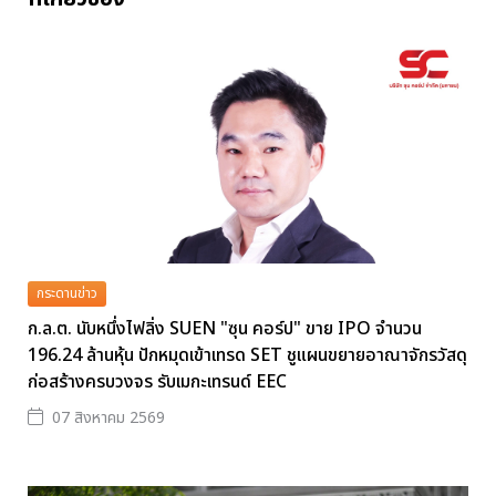
กระดานข่าว
ก.ล.ต. นับหนึ่งไฟลิ่ง SUEN "ซุน คอร์ป" ขาย IPO จำนวน
196.24 ล้านหุ้น ปักหมุดเข้าเทรด SET ชูแผนขยายอาณาจักรวัสดุ
ก่อสร้างครบวงจร รับเมกะเทรนด์ EEC
07 สิงหาคม 2569