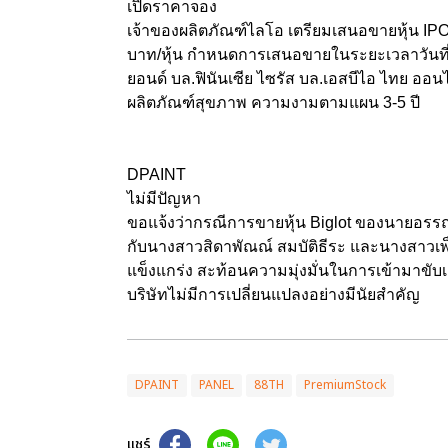
เปิดราคาจอง
เจ้าของผลิตภัณฑ์ไลโอ เตรียมเสนอขายหุ้น IPO 
บาท/หุ้น กำหนดการเสนอขายในระยะเวลาวันที่ 2
ยอนด์ บล.ฟินันเซีย ไซรัส บล.เอสบีไอ ไทย ออน
ผลิตภัณฑ์สุขภาพ ความงามตามแผน 3-5 ปี
DPAINT
ไม่มีปัญหา
ขอแจ้งว่ากรณีการขายหุ้น Biglot ของนายอรรถ
กับนางสาวสิดาพัณณ์ สมบัติธีระ และนางสาวเพ็
แข็งแกร่ง สะท้อนความมุ่งมั่นในการเข้ามาขับ
บริษัทไม่มีการเปลี่ยนแปลงอย่างมีนัยสำคัญ
DPAINT
PANEL
88TH
PremiumStock
แชร์