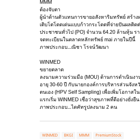
MMM
ต้องจับตา
ผู้นำด้านตัวแทนการขายอสังหาริมทรัพย์ สร้า
เติบโตโดดเด่นแบบก้าวกระโดดที่จ่ายปันผลติดต่
ประชาชนทั่วไป (PO) จำนวน 64.20 ล้านหุ้น รา
จดทะเบียนในตลาดหลักทรัพย์ mai ภายในปีนี้
ภาพประกอบ...ณิชา โรจน์วัฒนา
WINMED
ขยายตลาด
ลงนามความร่วมมือ (MOU) ด้านการดำเนินงาน
อายุ 30-60 ปี กับนายกองค์การบริหารส่วนจังห
ตนเอง (HPV Self Sampling) เพื่อเพิ่มโอกาสใน
แรกเริ่ม WINMED เชื่อว่าสุขภาพที่ดีอย่างยั่ง
ภาพประกอบ...ไดคัทรูปลงนาม 2 คน
WINMED
BKGI
MMM
PremiumStock