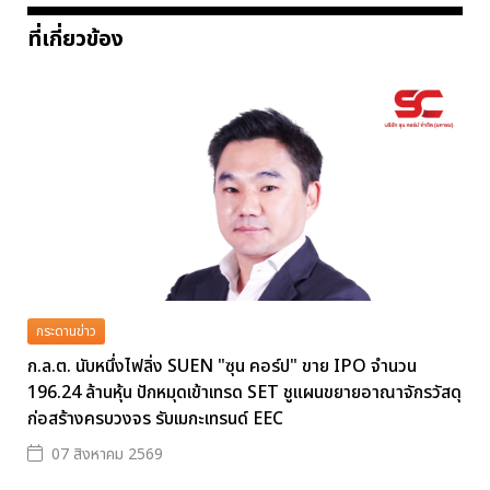
ที่เกี่ยวข้อง
กระดานข่าว
ก.ล.ต. นับหนึ่งไฟลิ่ง SUEN "ซุน คอร์ป" ขาย IPO จำนวน
196.24 ล้านหุ้น ปักหมุดเข้าเทรด SET ชูแผนขยายอาณาจักรวัสดุ
ก่อสร้างครบวงจร รับเมกะเทรนด์ EEC
07 สิงหาคม 2569