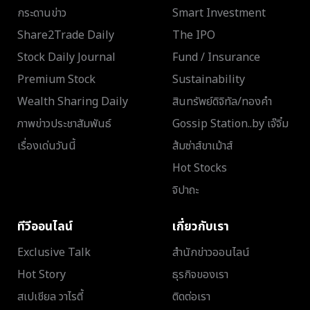
กระดานข่าว
Smart Investment
Share2Trade Daily
The IPO
Stock Daily Journal
Fund / Insurance
Premium Stock
Sustainability
Wealth Sharing Daily
สินทรัพย์ดิจิทัล/ทองคำ
ภาพข่าวประชาสัมพันธ์
Gossip Station..by เจ๊จิ๋ม
เรื่องเด่นวันนี้
ส้มซ่าส์ขาเม้าส์
Hot Stocks
จิปาถะ
ทีวีออนไลน์
เกี่ยวกับเรา
Exclusive Talk
สำนักข่าวออนไลน์
Hot Story
ธุรกิจของเรา
สเปเชียล วาไรตี้
ติดต่อเรา