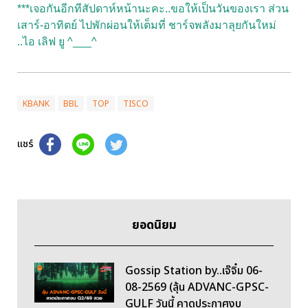
***เจอกันอีกทีสัปดาห์หน้านะคะ..ขอให้เป็นวันของเรา ส่วน
เสาร์-อาทิตย์ ไปพักผ่อนให้เต็มที่ ชาร์จพลังมาลุยกันใหม่
..ไอ เลิฟ ยู ^___^
KBANK
BBL
TOP
TISCO
แชร์
ยอดนิยม
Gossip Station by..เจ๊จิ๋ม 06-
08-2569 (ลุ้น ADVANC-GPSC-
GULF วันนี้ คาดประกาศงบ