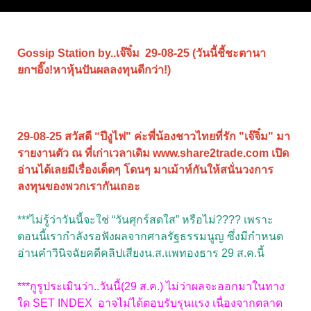
Gossip Station by..เจ๊จิ๋ม 29-08-25 (วันนี้ชี้ชะตานา
ยกฯอิ๊ง!หาหุ้นปันผลลงทุนดีกว่า!)
29-08-25 สวัสดี “ปีงูไฟ" ค่ะพี่น้องชาวไทยที่รัก "เจ๊จิ๋ม" มา
รายงานตัว ณ ที่เก่าเวลาเดิม www.share2trade.com เปิด
อ่านได้เลยมีเรื่องเด็ดๆ โดนๆ มาเม้าท์กันให้สนั่นวงการ
ลงทุนของพวกเรากันเถอะ
***ไม่รู้ว่าวันนี้จะใช่ “วันศุกร์สดใส” หรือไม่???? เพราะ
ตอนนี้เรากำลังรอฟังผลจากศาลรัฐธรรมนูญ ซึ่งมีกำหนด
อ่านคำวินิจฉัยคดีคลิปเสียงน.ส.แพทองธาร 29 ส.ค.นี้
***กูรูประเมินว่า..วันนี้(29 ส.ค.) ไม่ว่าผลจะออกมาในทาง
ใด SET INDEX อาจไม่ได้ตอบรับรุนแรง เนื่องจากตลาด