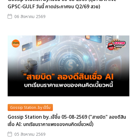
GPSC-GULF วันนี้ คาดประกาศงบ Q2/69 สวย)
06 สิงหาคม 2569
Gossip Station..by เจ๊จิ๋ม
Gossip Station by..เจ๊จิ๋ม 05-08-2569 ("สายบิด" ลองดีสิน
เชื่อ AI: บทเรียนราคาแพงของคนคิดเบี้ยวหนี้)
05 สิงหาคม 2569