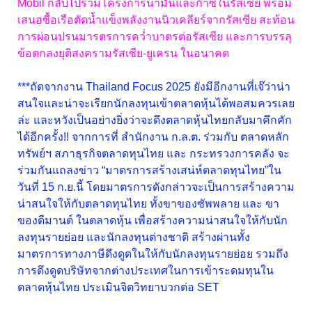
Mobil กลับไปร่วมโครงการน้ำมันและก๊าซในรัสเซีย พร้อม
เสนอซื้อเรือตัดน้ำแข็งพลังงานนิวเคลียร์จากรัสเซีย สะท้อน
การผ่อนปรนมารตรการคว่ำบาตรต่อรัสเซีย และการบรรลุ
ข้อตกลงยุติสงครามรัสเซีย-ยูเครน ในอนาคต
***ถัดจากงาน Thailand Focus 2025 ยังมีอีกงานที่เจ๊ว่าน่า
สนใจและน่าจะเรียกนักลงทุนเข้าตลาดหุ้นได้พอสมควรเลย
ล่ะ และหวังเป็นอย่างยิ่งว่าจะดึงตลาดหุ้นไทยกลับมาคึกคัก
ได้อีกครั้ง!! จากการที่ สำนักงาน ก.ล.ต. ร่วมกับ ตลาดหลัก
ทรัพย์ฯ สภาธุรกิจตลาดทุนไทย และ กระทรวงการคลัง จะ
ร่วมกันแถลงข่าว “มาตรการสร้างเสน่ห์ตลาดทุนไทย”ใน
วันที่ 15 ก.ย.นี้ โดยมาตรการดังกล่าวจะเป็นการสร้างความ
น่าสนใจให้กับตลาดทุนไทย ทั้งขาของซัพพลาย และ ขา
ของดีมานต์ ในตลาดหุ้น เพื่อสร้างความน่าสนใจให้กับนัก
ลงทุนรายย่อย และนักลงทุนต่างชาติ สร้างผ่านทั้ง
มาตรการทางภาษีดึงดูดในให้กับนักลงทุนรายย่อย รวมถึง
การดึงดูดบริษัทจากต่างประเทศในการเข้าระดมทุนใน
ตลาดหุ้นไทย ประเมินจิตวิทยาบวกต่อ SET