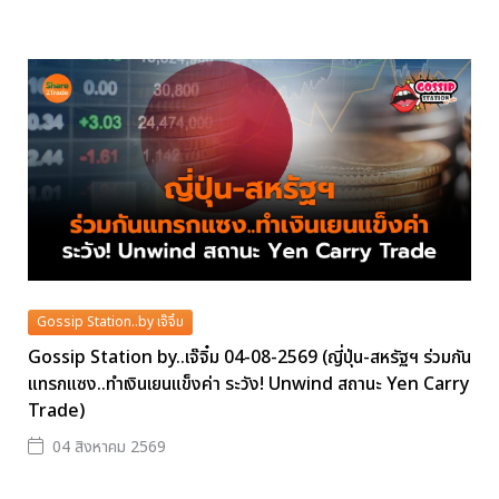
Gossip Station..by เจ๊จิ๋ม
Gossip Station by..เจ๊จิ๋ม 04-08-2569 (ญี่ปุ่น-สหรัฐฯ ร่วมกัน
แทรกแซง..ทำเงินเยนแข็งค่า ระวัง! Unwind สถานะ Yen Carry
Trade)
04 สิงหาคม 2569