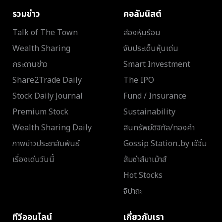
รวมข่าว
คอลัมนิสต์
Talk of The Town
ส่องหุ้นร้อน
Wealth Sharing
จับประเด็นหุ้นเด่น
กระดานข่าว
Smart Investment
Share2Trade Daily
The IPO
Stock Daily Journal
Fund / Insurance
Premium Stock
Sustainability
Wealth Sharing Daily
สินทรัพย์ดิจิทัล/ทองคำ
ภาพข่าวประชาสัมพันธ์
Gossip Station..by เจ๊จิ๋ม
เรื่องเด่นวันนี้
ส้มซ่าส์ขาเม้าส์
Hot Stocks
จิปาถะ
ทีวีออนไลน์
เกี่ยวกับเรา