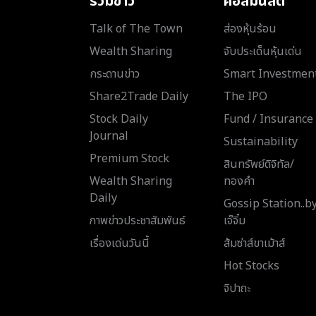
รวมข่าว
คอลัมนิสต์
Talk of The Town
ส่องหุ้นร้อน
Wealth Sharing
จับประเด็นหุ้นเด่น
กระดานข่าว
Smart Investmen
Share2Trade Daily
The IPO
Stock Daily
Fund / Insurance
Journal
Sustainability
Premium Stock
สินทรัพย์ดิจิทัล/
Wealth Sharing
ทองคำ
Daily
Gossip Station..b
ภาพข่าวประชาสัมพันธ์
เจ๊จิ๋ม
เรื่องเด่นวันนี้
ส้มซ่าส์ขาเม้าส์
Hot Stocks
จิปาถะ