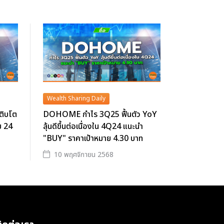
Wealth Sharing Daily
ติบโต
DOHOME กำไร 3Q25 ฟื้นตัว YoY
ย 24
ลุ้นดีขึ้นต่อเนื่องใน 4Q24 แนะนำ
"BUY" ราคาเป้าหมาย 4.30 บาท
10 พฤศจิกายน 2568