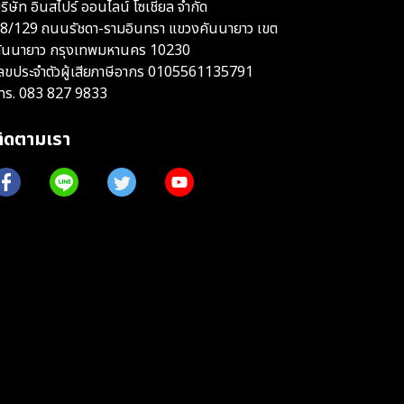
ริษัท อินสไปร์ ออนไลน์ โซเชียล จำกัด
8/129 ถนนรัชดา-รามอินทรา แขวงคันนายาว เขต
ันนายาว กรุงเทพมหานคร 10230
ลขประจำตัวผู้เสียภาษีอากร 0105561135791
ทร.
083 827 9833
ติดตามเรา