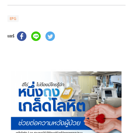
EPG
แชร์