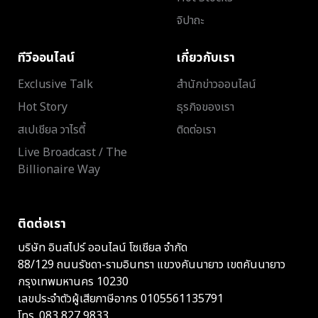
จิปาถะ
ทีวีออนไลน์
เกี่ยวกับเรา
Exclusive Talk
สำนักข่าวออนไลน์
Hot Story
ธุรกิจของเรา
สเปเชียล วาไรตี้
ติดต่อเรา
Live Broadcast / The
Billionaire Way
ติดต่อเรา
บริษัท อินสไปร์ ออนไลน์ โซเชียล จำกัด
88/129 ถนนรัชดา-รามอินทรา แขวงคันนายาว เขตคันนายาว
กรุงเทพมหานคร 10230
เลขประจำตัวผู้เสียภาษีอากร 0105561135791
โทร.
083 827 9833