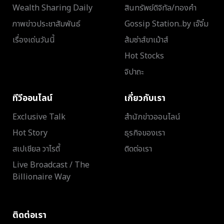
Wealth Sharing Daily
สินทรัพย์ดิจิทัล/ทองคำ
ภาพข่าวประชาสัมพันธ์
Gossip Station..by เจ๊จิ๋ม
เรื่องเด่นวันนี้
ส้มซ่าส์ขาเม้าส์
Hot Stocks
จิปาถะ
ทีวีออนไลน์
เกี่ยวกับเรา
Exclusive Talk
สำนักข่าวออนไลน์
Hot Story
ธุรกิจของเรา
สเปเชียล วาไรตี้
ติดต่อเรา
Live Broadcast / The
Billionaire Way
ติดต่อเรา