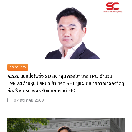
กระดานข่าว
ก.ล.ต. นับหนึ่งไฟลิ่ง SUEN "ซุน คอร์ป" ขาย IPO จำนวน
196.24 ล้านหุ้น ปักหมุดเข้าเทรด SET ชูแผนขยายอาณาจักรวัสดุ
ก่อสร้างครบวงจร รับเมกะเทรนด์ EEC
07 สิงหาคม 2569