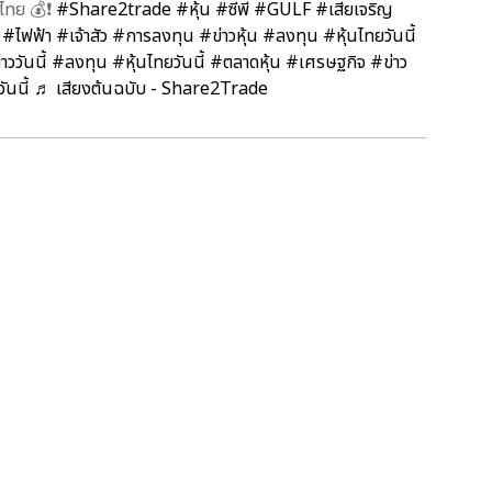
ไทย 💰❗️
#Share2trade
#หุ้น
#ซีพี
#GULF
#เสี่ยเจริญ
#ไฟฟ้า
#เจ้าสัว
#การลงทุน
#ข่าวหุ้น
#ลงทุน
#หุ้นไทยวันนี้
าววันนี้
#ลงทุน
#หุ้นไทยวันนี้
#ตลาดหุ้น
#เศรษฐกิจ
#ข่าว
ันนี้
♬ เสียงต้นฉบับ - Share2Trade