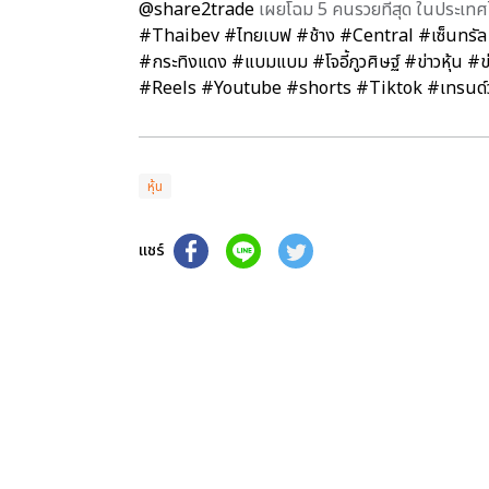
@share2trade
เผยโฉม 5 คนรวยที่สุด ในประเทศ
#Thaibev
#ไทยเบฟ
#ช้าง
#Central
#เซ็นทรัล
#กระทิงแดง
#แบมแบม
#โจอี้ภูวศิษฐ์
#ข่าวหุ้น
#ข่
#Reels
#Youtube
#shorts
#Tiktok
#เทรนด์ว
หุ้น
แชร์