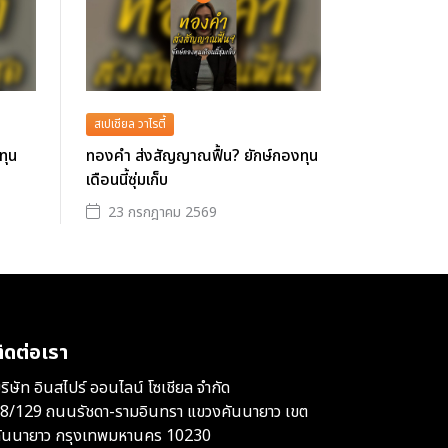
สเปเชียล วาไรตี้
ทุน
ทองคำ ส่งสัญญาณฟื้น? ยักษ์กองทุน
เดือนนี้ซุ่มเก็บ
23 กรกฎาคม 2569
ิดต่อเรา
ริษัท อินสไปร์ ออนไลน์ โซเชียล จำกัด
8/129 ถนนรัชดา-รามอินทรา แขวงคันนายาว เขต
ันนายาว กรุงเทพมหานคร 10230