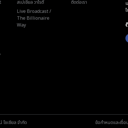
t
สเปเชียล วาไรตี้
ติดต่อเรา
เ
โ
Live Broadcast /
The Billionaire
Way
y
์ โซเชียล จำกัด
ข้อกำหนดและเงื่อ