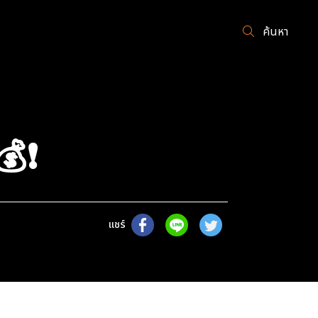
ค้นหา
❗️
แชร์