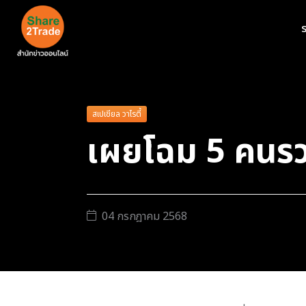
ร
สเปเชียล วาไรตี้
เผยโฉม 5 คนรวย
04 กรกฎาคม 2568