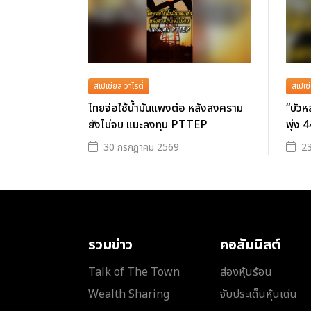
สเปเชียล วาไรตี้
สเปเชี
ไทยจ่อใช้น้ำมันแพงต่อ หลังสงคราม
“บัวห
ยังไม่จบ แนะลงทุน PTTEP
พุ่ง 4
30 กรกฎาคม 2569
2
รวมข่าว
คอลัมนิสต์
Talk of The Town
ส่องหุ้นร้อน
Wealth Sharing
จับประเด็นหุ้นเด่น