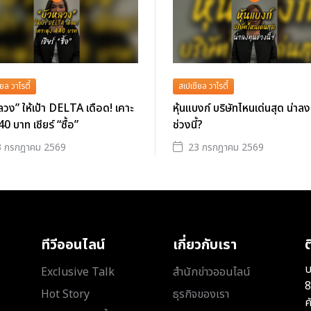
ยล วาไรตี้
สเปเชียล วาไรตี้
ลวง” ให้เป้า DELTA เดือด! เคาะ
หุ้นแบงก์ บริษัทไหนเด่นสุด น่าลง
40 บาท เชียร์ “ซื้อ”
ช่วงนี้?
3 กรกฎาคม 2569
23 กรกฎาคม 2569
ทีวีออนไลน์
เกี่ยวกับเรา
ต
บ
Exclusive Talk
สำนักข่าวออนไลน์
8
Hot Story
ธุรกิจของเรา
ค