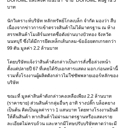
DOHOME และคงคำแนะนำ “ขาย” DOHOME พื้นฐาน 3
บาท
นักวิเคราะห์บริษัท หลักทรัพย์โกลเบล็ก จำกัด มองว่า สืบ
เนื่องจากข่าวการเข้าตรวจสินค้าไม่ได้มาตรฐาน ณ ห้าง
สรรพสินค้าโมเดิร์นเทรดชื่อดังย่านบางบัวทอง จังหวัด
นนทบุรี ซึ่งได้มีการยึดเหล็กเส้นกลม-ข้ออ้อยตกเกรดกว่า
99 ตัน มูลค่า 2.2 ล้านบาท
โดยบริษัทแจ้งว่าสินค้าดังกล่าวเป็นการสั่งซื้อล่วงหน้า
ตั้งแต่ปลายปี 67 ที่เคยได้รับเอกสารแสดง มอก.ก่อนหน้านี้
รวมทั้งโรงงานผู้ผลิตดังกล่าวไม่ใช่ซัพพลายเออร์หลักของ
บริษัท
ขณะที่ มูลค่าสินค้าดังกล่าวคงเหลือเพียง 2.2 ล้านบาท
(ราคาขาย) ส่วนสินค้ากลุ่มอื่นๆ อาทิ รางปลั๊ก บล็อคยาง
เป็นต้น คิดเป็นมูลค่าราว 1 แสนบาท โดยทางโรงงานยินดี
ให้คืนสินค้า หากสินค้าไม่ผ่านมาตรฐานหรือแสดงราย
ละเอียดไม่ครบถ้วน และหากมีโทษปรับบริษัทคาดว่าจะมี