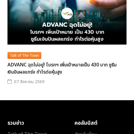
Talk of The Town
ADVANC ฉุดไม่อยู่! โบรกฯ เพิ่มเป้าหมายเป็น 430 บาท ชูธีม
เงินปันผลแกร่ง กำไรต่อหุ้นสูง
07 สิงหาคม 2569
รวมข่าว
คอลัมนิสต์