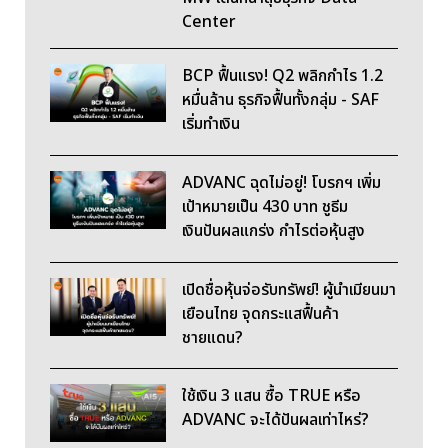
Center
BCP ฟื้นแรง! Q2 พลิกกำไร 1.2
หมื่นล้าน ธุรกิจฟื้นทั้งกลุ่ม - SAF
เริ่มทำเงิน
ADVANC ฉุดไม่อยู่! โบรกฯ เพิ่ม
เป้าหมายเป็น 430 บาท ชูธีม
เงินปันผลแกร่ง กำไรต่อหุ้นสูง
เปิดชื่อหุ้นจ่อรับทรัพย์! ผู้นำเมียนมา
เยือนไทย จุดกระแสฟื้นค้า
ชายแดน?
ใช้เงิน 3 แสน ซื้อ TRUE หรือ
ADVANC จะได้ปันผลเท่าไหร่?