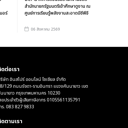
สำนักนายกรัฐมนตรีเข้าศึกษาดูงาน ณ
นอร์
ศูนย์การเรียนรู้พลังงานสะอาดบีซีพีจี
06 สิงหาคม 2569
ิดต่อเรา
ริษัท อินสไปร์ ออนไลน์ โซเชียล จำกัด
8/129 ถนนรัชดา-รามอินทรา แขวงคันนายาว เขต
ันนายาว กรุงเทพมหานคร 10230
ลขประจำตัวผู้เสียภาษีอากร 0105561135791
ทร.
083 827 9833
ติดตามเรา