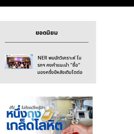
ยอดนิยม
NER พบนักวิเคราะห์ โบ
รกฯ คงคำแนะนำ "ซื้อ"
มองครึ่งปีหลังเติบโตต่อ