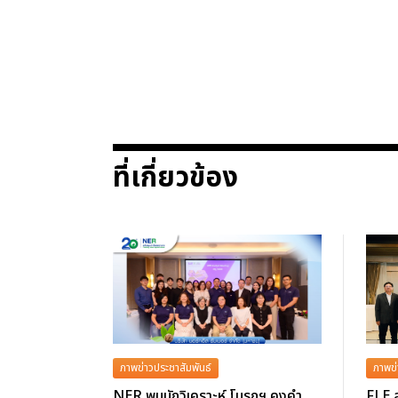
ที่เกี่ยวข้อง
ภาพข่าวประชาสัมพันธ์
ภาพข่
NER พบนักวิเคราะห์ โบรกฯ คงคำ
FLE ล