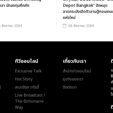
ลา นักลงทุนคึกคัก
Depot Bangkok” ปักหมุด
ลาดกระบังเปิดตัวลานตู้คอนเทนเ
แห่งใหม่
 สิงหาคม 2569
06 สิงหาคม 2569
ทีวีออนไลน์
เกี่ยวกับเรา
ต
บ
Exclusive Talk
สำนักข่าวออนไลน์
8
Hot Story
ธุรกิจของเรา
ค
t
สเปเชียล วาไรตี้
ติดต่อเรา
เ
โ
Live Broadcast /
The Billionaire
Way