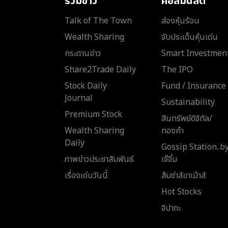
รวมข่าว
คอลัมนิสต์
Talk of The Town
ส่องหุ้นร้อน
Wealth Sharing
จับประเด็นหุ้นเด่น
กระดานข่าว
Smart Investmen
Share2Trade Daily
The IPO
Stock Daily
Fund / Insurance
Journal
Sustainability
Premium Stock
สินทรัพย์ดิจิทัล/
Wealth Sharing
ทองคำ
Daily
Gossip Station..b
ภาพข่าวประชาสัมพันธ์
เจ๊จิ๋ม
เรื่องเด่นวันนี้
ส้มซ่าส์ขาเม้าส์
Hot Stocks
จิปาถะ