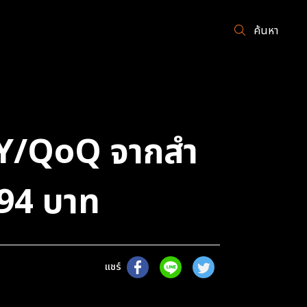
ค้นหา
oY/QoQ จากสำ
 94 บาท
แชร์