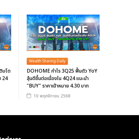
Wealth Sharing Daily
ติบโต
DOHOME กำไร 3Q25 ฟื้นตัว YoY
ย 24
ลุ้นดีขึ้นต่อเนื่องใน 4Q24 แนะนำ
"BUY" ราคาเป้าหมาย 4.30 บาท
10 พฤศจิกายน 2568