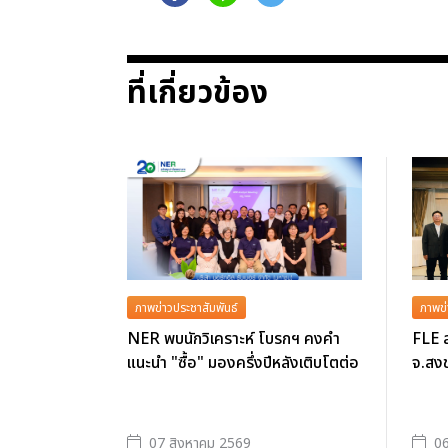
ที่เกี่ยวข้อง
ภาพข่าวประชาสัมพันธ์
ภาพข่
NER พบนักวิเคราะห์ โบรกฯ คงคำ
FLE ล
แนะนำ "ซื้อ" มองครึ่งปีหลังเติบโตต่อ
จ.สงข
07 สิงหาคม 2569
06