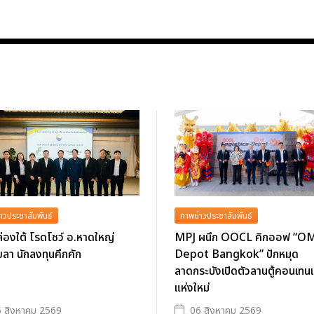
าวประชาสัมพันธ์
ภาพข่าวประชาสัมพันธ์
่องใต้ โรดโชว์ อ.หาดใหญ่
MPJ ผนึก OOCL คิกออฟ “O
ลา นักลงทุนคึกคัก
Depot Bangkok” ปักหมุด
ลาดกระบังเปิดตัวลานตู้คอนเทนเ
แห่งใหม่
 สิงหาคม 2569
06 สิงหาคม 2569