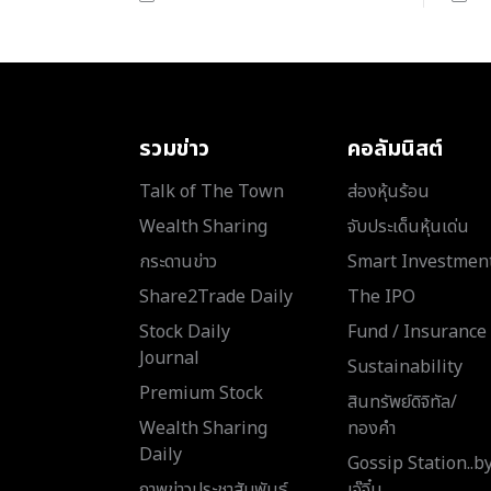
รวมข่าว
คอลัมนิสต์
Talk of The Town
ส่องหุ้นร้อน
Wealth Sharing
จับประเด็นหุ้นเด่น
กระดานข่าว
Smart Investmen
Share2Trade Daily
The IPO
Stock Daily
Fund / Insurance
Journal
Sustainability
Premium Stock
สินทรัพย์ดิจิทัล/
Wealth Sharing
ทองคำ
Daily
Gossip Station..b
ภาพข่าวประชาสัมพันธ์
เจ๊จิ๋ม