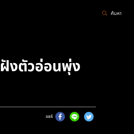
ค้นหา
ังตัวอ่อนพุ่ง
แชร์