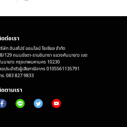
ิดต่อเรา
ริษัท อินสไปร์ ออนไลน์ โซเชียล จำกัด
8/129 ถนนรัชดา-รามอินทรา แขวงคันนายาว เขต
ันนายาว กรุงเทพมหานคร 10230
ลขประจำตัวผู้เสียภาษีอากร 0105561135791
ทร.
083 827 9833
ติดตามเรา