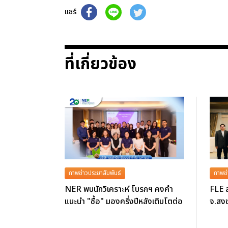
แชร์
ที่เกี่ยวข้อง
ภาพข่าวประชาสัมพันธ์
ภาพข่
NER พบนักวิเคราะห์ โบรกฯ คงคำ
FLE ล
แนะนำ "ซื้อ" มองครึ่งปีหลังเติบโตต่อ
จ.สงข