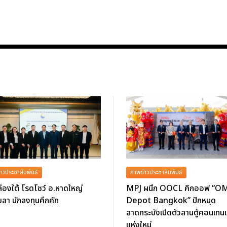
าวประชาสัมพันธ์
ภาพข่าวประชาสัมพันธ์
่องใต้ โรดโชว์ อ.หาดใหญ่
MPJ ผนึก OOCL คิกออฟ “O
ลา นักลงทุนคึกคัก
Depot Bangkok” ปักหมุด
ลาดกระบังเปิดตัวลานตู้คอนเทนเ
แห่งใหม่