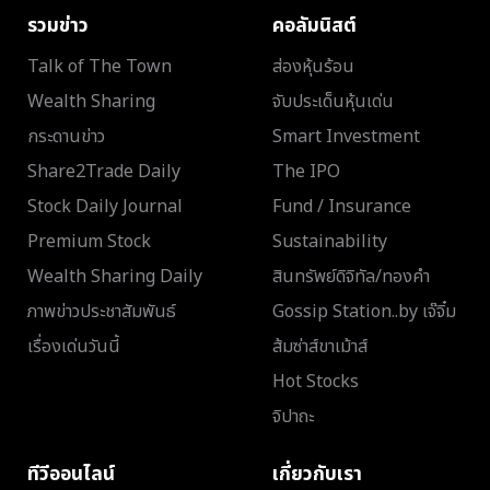
รวมข่าว
คอลัมนิสต์
Talk of The Town
ส่องหุ้นร้อน
Wealth Sharing
จับประเด็นหุ้นเด่น
กระดานข่าว
Smart Investment
Share2Trade Daily
The IPO
Stock Daily Journal
Fund / Insurance
Premium Stock
Sustainability
Wealth Sharing Daily
สินทรัพย์ดิจิทัล/ทองคำ
ภาพข่าวประชาสัมพันธ์
Gossip Station..by เจ๊จิ๋ม
เรื่องเด่นวันนี้
ส้มซ่าส์ขาเม้าส์
Hot Stocks
จิปาถะ
ทีวีออนไลน์
เกี่ยวกับเรา