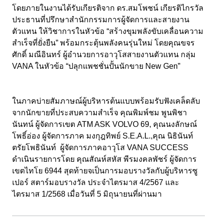
โดยภายในงานได้รับเกียรติจาก ดร.สมโพชน์ เกียรติไกรวัล
ประธานที่ปรึกษาสำนักกรรมการผู้จัดการและสายงาน
ตัวแทน ให้วิชาการในหัวข้อ “สร้างขุมพลังขับเคลื่อนความ
สำเร็จที่ยั่งยืน” พร้อมกระตุ้นพลังคนรุ่นใหม่ โดยคุณขจร
ศักดิ์ มณีอินทร์ ผู้อำนวยการอาวุโสสายงานตัวแทน กลุ่ม
VANA ในหัวข้อ “ปลุกแพชชั่นปั้นนักขาย New Gen”
ในภาคบ่ายสัมภาษณ์ผู้บริหารต้นแบบพร้อมรับฟังเคล็ดลับ
จากนักขายที่ประสบความสำเร็จ คุณพิมพ์ชม พูนพิชา
นันทน์ ผู้จัดการเขต ATM ASK VOLVO 69, คุณนงลักษณ์
โพธิ์อ่อง ผู้จัดการภาค มงกุฎทิพย์ S.E.A.L.,คุณ นิธินันท์
ตรัยโพธินันท์ ผู้จัดการภาคอาวุโส VANA SUCCESS
ดำเนินรายการโดย คุณสัณห์สหัส พีรมงคลพัชร์ ผู้จัดการ
เขตไทโย 6944 สุดท้ายจเป็นการมอบรางวัลกับผู้บริหารซู
เปอร์ สตาร์มอบรางวัล ประจำไตรมาส 4/2567 และ
ไตรมาส 1/2568 เมื่อวันที่ 5 มิถุนายนที่ผ่านมา