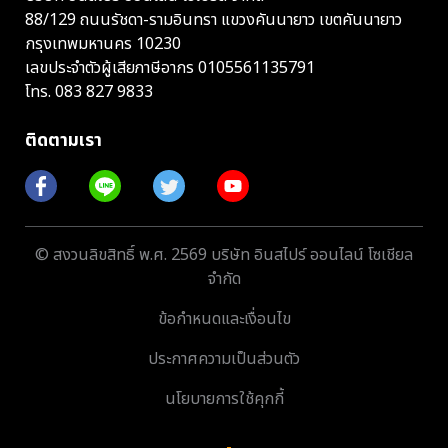
88/129 ถนนรัชดา-รามอินทรา แขวงคันนายาว เขตคันนายาว
กรุงเทพมหานคร 10230
เลขประจำตัวผู้เสียภาษีอากร 0105561135791
โทร.
083 827 9833
ติดตามเรา
© สงวนลิขสิทธิ์ พ.ศ. 2569 บริษัท อินสไปร์ ออนไลน์ โซเชียล
จำกัด
ข้อกำหนดและเงื่อนไข
ประกาศความเป็นส่วนตัว
นโยบายการใช้คุกกี้