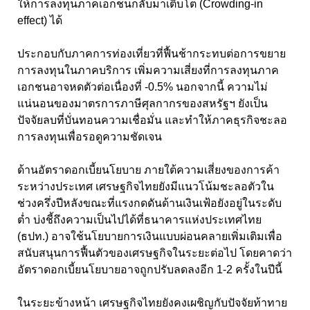
ให้การลงทุนภาคเอกชนกลับมาเติบโต (Crowding-in
effect) ได้
ประกอบกับภาคการท่องเที่ยวที่ฟื้นช้ากระทบต่อการขยาย
การลงทุนในภาคบริการ เพิ่มความเสี่ยงที่การลงทุนภาค
เอกชนอาจหดตัวต่อเนื่องที่ -0.5% นอกจากนี้ ความไม่
แน่นอนของมาตรการภาษีศุลกากรของสหรัฐฯ ยังเป็น
ปัจจัยลบที่บั่นทอนความเชื่อมั่น และทำให้ภาคธุรกิจชะลอ
การลงทุนเพื่อรอดูความชัดเจน
ด้านอัตราดอกเบี้ยนโยบาย ภายใต้ความเสี่ยงของการค้า
ระหว่างประเทศ เศรษฐกิจไทยยังมีแนวโน้มชะลอตัวใน
ช่วงครึ่งปีหลังขณะที่แรงกดดันด้านเงินเฟ้อยังอยู่ในระดับ
ต่ำ บ่งชี้ถึงความเป็นไปได้ที่ธนาคารแห่งประเทศไทย
(ธปท.) อาจใช้นโยบายการเงินแบบผ่อนคลายเพิ่มเติมเพื่อ
สนับสนุนการฟื้นตัวของเศรษฐกิจในระยะต่อไป โดยคาดว่า
อัตราดอกเบี้ยนโยบายอาจถูกปรับลดลงอีก 1-2 ครั้งในปีนี้
ในระยะข้างหน้า เศรษฐกิจไทยยังคงเผชิญกับปัจจัยท้าทาย