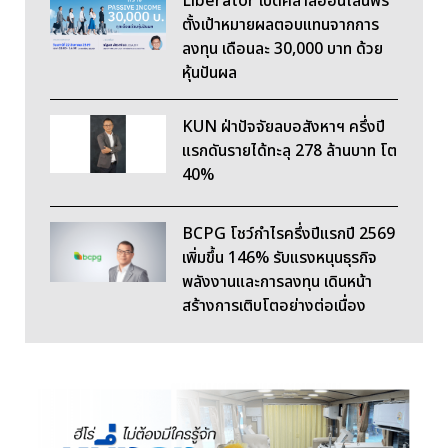
Liberator เปิดคลาสออนไลน์ฟรี
ตั้งเป้าหมายผลตอบแทนจากการ
ลงทุน เดือนละ 30,000 บาท ด้วย
หุ้นปันผล
KUN ฝ่าปัจจัยลบอสังหาฯ ครึ่งปี
แรกดันรายได้ทะลุ 278 ล้านบาท โต
40%
BCPG โชว์กำไรครึ่งปีแรกปี 2569
เพิ่มขึ้น 146% รับแรงหนุนธุรกิจ
พลังงานและการลงทุน เดินหน้า
สร้างการเติบโตอย่างต่อเนื่อง