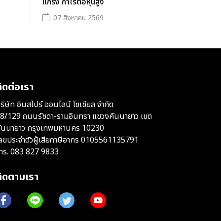
แกร่ง กำไรต่อหุ้นสูง
07 สิงหาคม 2569
ิดต่อเรา
ริษัท อินสไปร์ ออนไลน์ โซเชียล จำกัด
8/129 ถนนรัชดา-รามอินทรา แขวงคันนายาว เขต
ันนายาว กรุงเทพมหานคร 10230
ลขประจำตัวผู้เสียภาษีอากร 0105561135791
ทร.
083 827 9833
ติดตามเรา