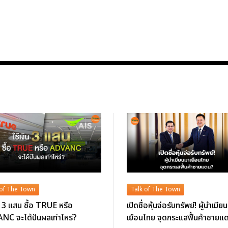
 of The Town
Talk of The Town
ิน 3 แสน ซื้อ TRUE หรือ
เปิดชื่อหุ้นจ่อรับทรัพย์! ผู้นำเมีย
C จะได้ปันผลเท่าไหร่?
เยือนไทย จุดกระแสฟื้นค้าชายแ