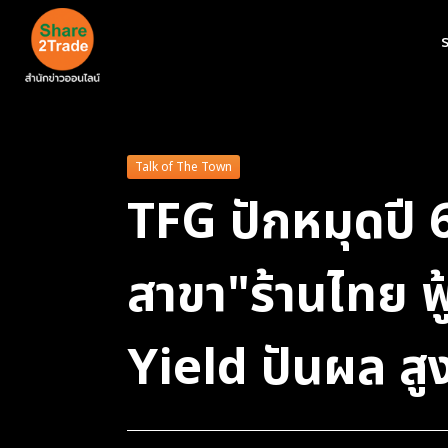
ร
Talk of The Town
TFG ปักหมุดปี 
สาขา"ร้านไทย ฟู
Yield ปันผล สู