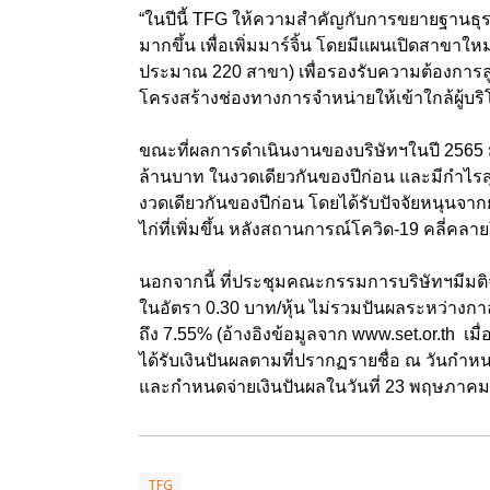
“ในปีนี้ TFG ให้ความสำคัญกับการขยายฐานธุรกิ
มากขึ้น เพื่อเพิ่มมาร์จิ้น โดยมีแผนเปิดสาขาใหม่
ประมาณ 220 สาขา) เพื่อรองรับความต้องการลูก
โครงสร้างช่องทางการจำหน่ายให้เข้าใกล้ผู้บริโ
ขณะที่ผลการดำเนินงานของบริษัทฯในปี 2565 มี
ล้านบาท ในงวดเดียวกันของปีก่อน และมีกำไรสุ
งวดเดียวกันของปีก่อน โดยได้รับปัจจัยหนุนจาก
ไก่ที่เพิ่มขึ้น หลังสถานการณ์โควิด-19 คลี่คลา
นอกจากนี้ ที่ประชุมคณะกรรมการบริษัทฯมีมต
ในอัตรา 0.30 บาท/หุ้น ไม่รวมปันผลระหว่างกาล 
ถึง 7.55% (อ้างอิงข้อมูลจาก
www.set.or.th
เมื่
ได้รับเงินปันผลตามที่ปรากฏรายชื่อ ณ วันกำหนด
และกำหนดจ่ายเงินปันผลในวันที่ 23 พฤษภาคม
TFG