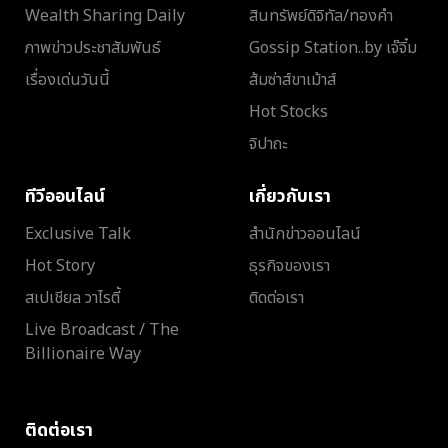
Wealth Sharing Daily
สินทรัพย์ดิจิทัล/ทองคำ
ภาพข่าวประชาสัมพันธ์
Gossip Station..by เจ๊จิ๋ม
เรื่องเด่นวันนี้
ส้มซ่าส์ขาเม้าส์
Hot Stocks
จิปาถะ
ทีวีออนไลน์
เกี่ยวกับเรา
Exclusive Talk
สำนักข่าวออนไลน์
Hot Story
ธุรกิจของเรา
สเปเชียล วาไรตี้
ติดต่อเรา
Live Broadcast / The
Billionaire Way
ติดต่อเรา