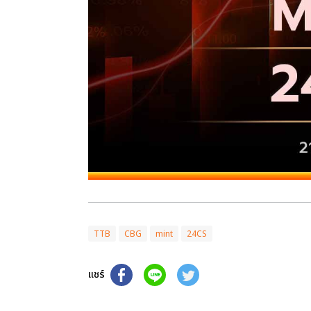
TTB
CBG
mint
24CS
แชร์