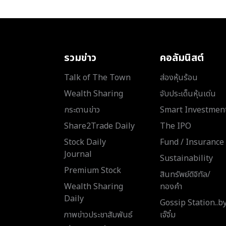
รวมข่าว
คอลัมนิสต์
Talk of The Town
ส่องหุ้นร้อน
Wealth Sharing
จับประเด็นหุ้นเด่น
กระดานข่าว
Smart Investmen
Share2Trade Daily
The IPO
Stock Daily
Fund / Insurance
Journal
Sustainability
Premium Stock
สินทรัพย์ดิจิทัล/
Wealth Sharing
ทองคำ
Daily
Gossip Station..b
ภาพข่าวประชาสัมพันธ์
เจ๊จิ๋ม