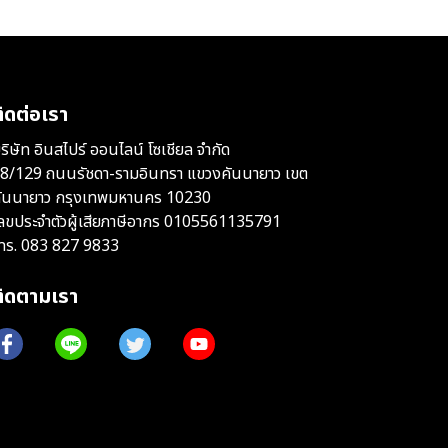
ิดต่อเรา
ริษัท อินสไปร์ ออนไลน์ โซเชียล จำกัด
8/129 ถนนรัชดา-รามอินทรา แขวงคันนายาว เขต
ันนายาว กรุงเทพมหานคร 10230
ลขประจำตัวผู้เสียภาษีอากร 0105561135791
ทร.
083 827 9833
ติดตามเรา