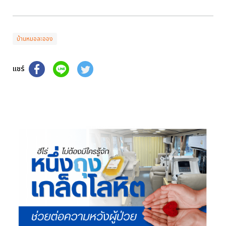
บ้านหมอละออง
แชร์