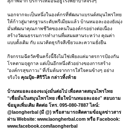
สุภาพมาก บริการเหมือนอยู่โรงพยาบาลจริงๆ”
นอกจากจะเป็นหนึ่งในองค์กรที่พัฒนาแบรนด์สมุนไพรไทย
ให้ก้าวสู่มาตรฐานระดับพรีเมียมแล้ว บ้านหมอละอองยังมุ่ง
มั่นพัฒนาคุณภาพชีวิตของคนในองค์กรอย่างต่อเนื่อง
สร้างวัฒนธรรมการทำงานที่ผสมผสานระหว่าง คุณค่า
แบบดั้งเดิม กับ แนวคิดธุรกิจสีเขียวและความยั่งยืน
กิจกรรมฉีดวัคซีนครั้งนี้จึงไม่ใช่เพียงแค่มาตรการป้องกัน
โรคตามฤดูกาล แต่เป็นอีกหนึ่งตัวอย่างของการสร้าง
“องค์กรสุขภาวะ” ที่เริ่มต้นจากการใส่ใจคนข้างๆ อย่าง
จริงใจ
คุณปุ้ย–ศิริวิไล กล่าวทิ้งท้าย
บ้านหมอละอองจะมุ่งมั่นต่อไป เพื่อตลาดสมุนไพรไทย
“เชื่อมั่นในสมุนไพรไทย เชื่อใจบ้านหมอละออง” สอบถาม
ข้อมูลเพิ่มเติม ติดต่อ โทร. 095-080-7887 ไลน์:
@laongherbal (มี @) หรือสามารถติดตามข้อมูลข่าวสาร
ผ่าน Website:
www.laongherbal.com
หรือ Facebook:
www.facebook.com/laongherbal