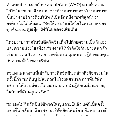
คำแนะนำขององค์การอนามัยโลก (WHO)
ตอกย้ำความ
ใส่ใจในรายละเอียด และการจ้างพยาบาลจากโรงพยาบาล
ชั้นนำมาบริการถึงบริษัท ก็เป็นอีกหนึ่ง “บทพิสูจน์” ว่า
องค์กรไม่ได้เพียงแค่ “จัดให้ครบ” แต่ใส่ใจในคุณภาพของ
ทุกขั้นตอน
คุณปุ้ย–ศิริวิไล กล่าวเพิ่มเติม
โดยบรรยากาศในวันฉีดวัคซีนเต็มไปด้วยความเป็นกันเอง
และความห่วงใย เพื่อนร่วมงานให้กำลังใจกัน บางคนกลัว
เข็ม บางคนหัวเราะคลายเครียด แต่ทุกคนต่างรู้สึกขอบคุณ
กับความตั้งใจของบริษัท
ตัวแทนพนักงานที่เข้ารับการฉีดวัคซีน กล่าวถึงกิจกรรมใน
ครั้งนี้ว่า “ปกติหนูไม่สะดวกไปโรงพยาบาล การที่บริษัท
บริการให้แบบนี้ช่วยได้เยอะมากค่ะ มันรู้สึกเหมือนเราอยู่
ในบ้านที่มีคนดูแลจริงๆ”
“ผมเองไม่ฉีดวัคซีนไข้หวัดใหญ่หลายปีแล้ว แต่นี่เป็นครั้ง
แรกที่ได้กลับมาฉีด เพราะบริษัทจัดให้พร้อม ทีมพยาบาลก็