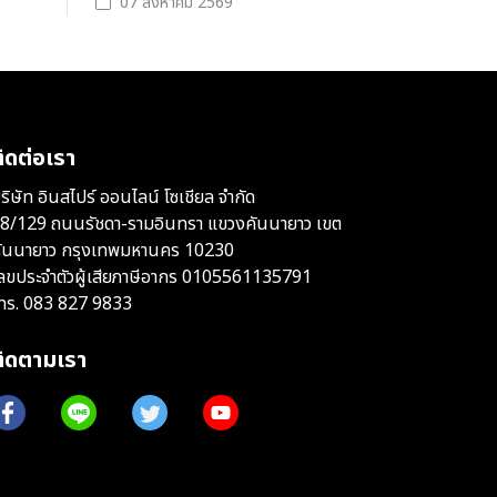
07 สิงหาคม 2569
ิดต่อเรา
ริษัท อินสไปร์ ออนไลน์ โซเชียล จำกัด
8/129 ถนนรัชดา-รามอินทรา แขวงคันนายาว เขต
ันนายาว กรุงเทพมหานคร 10230
ลขประจำตัวผู้เสียภาษีอากร 0105561135791
ทร.
083 827 9833
ติดตามเรา