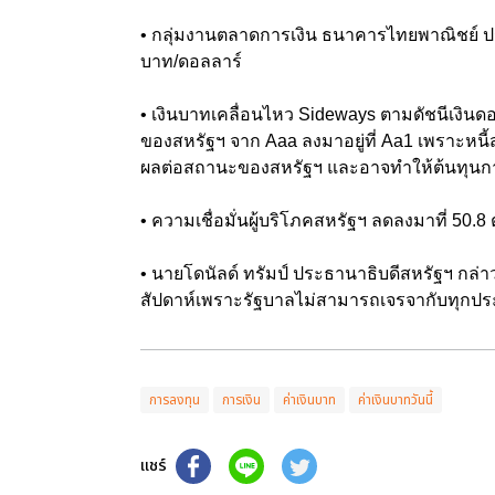
• กลุ่มงานตลาดการเงิน ธนาคารไทยพาณิชย์ ปร
บาท/ดอลลาร์
• เงินบาทเคลื่อนไหว Sideways ตามดัชนีเงินดอ
ของสหรัฐฯ จาก Aaa ลงมาอยู่ที่ Aa1 เพราะหนี
ผลต่อสถานะของสหรัฐฯ และอาจทำให้ต้นทุนการก
• ความเชื่อมั่นผู้บริโภคสหรัฐฯ ลดลงมาที่ 50.
• นายโดนัลด์ ทรัมป์ ประธานาธิบดีสหรัฐฯ กล่า
สัปดาห์เพราะรัฐบาลไม่สามารถเจรจากับทุกปร
การลงทุน
การเงิน
ค่าเงินบาท
ค่าเงินบาทวันนี้
แชร์