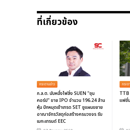
ที่เกี่ยวข้อง
กระดานข่าว
กระดา
ก.ล.ต. นับหนึ่งไฟลิ่ง SUEN "ซุน
TTB 
คอร์ป" ขาย IPO จำนวน 196.24 ล้าน
แฟชั่
หุ้น ปักหมุดเข้าเทรด SET ชูแผนขยาย
อาณาจักรวัสดุก่อสร้างครบวงจร รับ
เมกะเทรนด์ EEC