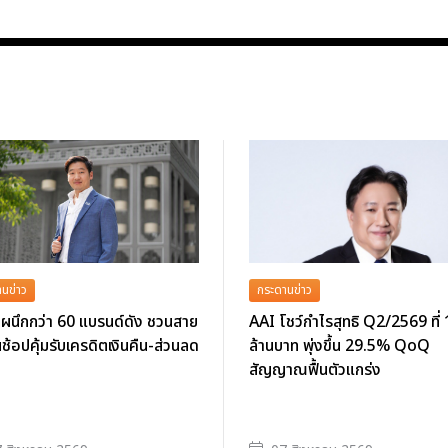
นข่าว
กระดานข่าว
ผนึกกว่า 60 แบรนด์ดัง ชวนสาย
AAI โชว์กำไรสุทธิ Q2/2569 ที่
นช้อปคุ้มรับเครดิตเงินคืน-ส่วนลด
ล้านบาท พุ่งขึ้น 29.5% QoQ
สัญญาณฟื้นตัวแกร่ง