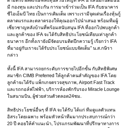
ตามตรง ผลิตภัณฑ์ลงทุนส่วนใหญ่ที่ IFA นำเสนอกันตอนนี้
มี กองทุน และประกัน การมาเข้าร่วมเป็น IFA กับธนาคาร
ซีไอเอ็มบี ไทย เป็นการเติมเต็ม เพราะเรามีจุดเด่นเรื่องหุ้นกู้
ตลาดแรกและตลาดรองให้คุณออกไปนำเสนอ พร้อมทีมผู้
เชี่ยวชาญหลังบ้านที่พร้อมสนับสนุน IFA ที่ออกไปพบลูกค้า
และลูกค้าของ IFA จะได้รับสิทธิประโยชน์เทียบเท่าลูกค้า
ธนาคาร อีกทั้งเรายังมีจัดอบรมติดปีกความรู้ เรียกว่า IFA
ที่มาอยู่กับเราจะได้รับประโยชน์แบบจัดเต็ม” น.ส.กษิรา
กล่าว
ทั้งนี้ IFA สามารถยกระดับการขายไปอีกขั้น กับสิทธิพิเศษ
สมาชิก CIMB Preferred ให้ลูกค้าคนสำคัญของ IFA โดย
ลูกค้าจะได้รับ แพ็กเกจตรวจสุขภาพ, Airport Fast Track
และรถกอล์ฟไฟฟ้า, บริการห้องพักรับรอง Miracle Lounge
ในสนามบิน, ผู้ช่วยส่วนตัวตลอด24ชม.
สิทธิประโยชน์อื่นๆ ที่ IFA จะได้รับ ได้แก่ ทีมดูแลตัวแทน
อิสระโดยเฉพาะ พร้อมหัวหน้าทีมมากประสบการณ์กว่า
20 ปี คอยให้คำแนะนำ, โปรแกรมพัฒนาที่ปรึกษาทางการ