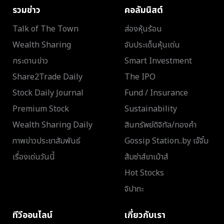
รวมข่าว
คอลัมนิสต์
Talk of The Town
ส่องหุ้นร้อน
Wealth Sharing
จับประเด็นหุ้นเด่น
กระดานข่าว
Smart Investment
Share2Trade Daily
The IPO
Stock Daily Journal
Fund / Insurance
Premium Stock
Sustainability
Wealth Sharing Daily
สินทรัพย์ดิจิทัล/ทองคำ
ภาพข่าวประชาสัมพันธ์
Gossip Station..by เจ๊จิ๋ม
เรื่องเด่นวันนี้
ส้มซ่าส์ขาเม้าส์
Hot Stocks
จิปาถะ
ทีวีออนไลน์
เกี่ยวกับเรา