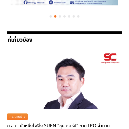
ที่เกี่ยวข้อง
กระดานข่าว
ก.ล.ต. นับหนึ่งไฟลิ่ง SUEN "ซุน คอร์ป" ขาย IPO จำนวน